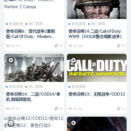
枪战射击
热门游戏
射击游戏
热门游戏
使命召唤6：现代战争2重制
使命召唤14 二战/Call of Duty:
版/Call Of Duty：Modern
WWII（141GB整合暗影战争）
Warfare 2 Campa
46.7K
70
62.8K
70
射击游戏
热门游戏
射击游戏
使命召唤14：二战/COD14/单
使命召唤13：无限战争/COD13
机.局域网联机
79.7K
70
29.5K
70