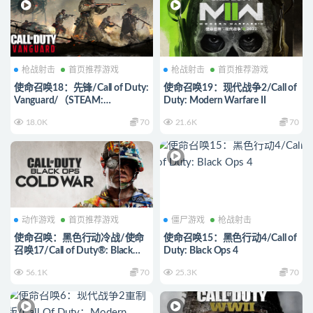
枪战射击
首页推荐游戏
枪战射击
首页推荐游戏
使命召唤18：先锋/Call of Duty:
使命召唤19：现代战争2/Call of
Vanguard/（STEAM:
Duty: Modern Warfare II
￥187.00）
18.0K
70
21.6K
70
动作游戏
首页推荐游戏
僵尸游戏
枪战射击
使命召唤：黑色行动冷战/使命
使命召唤15：黑色行动4/Call of
召唤17/Call of Duty®: Black
Duty: Black Ops 4
Ops Cold War
56.1K
70
25.3K
70