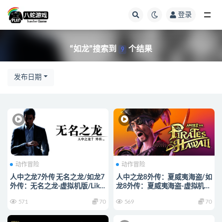
登录
全部
“如龙”搜索到
个结果
9
发布日期
动作冒险
动作冒险
人中之龙7外传 无名之龙/如龙7
人中之龙8外传：夏威夷海盗/如
外传：无名之龙-虚拟机版/Like
龙8外传：夏威夷海盗-虚拟机
a Dragon Gaiden: The Man Who
版/Like a Dragon: Pirate Yakuza
571
70
569
70
Erased His Name HYPERVISOR
in Hawaii HYPERVISOR