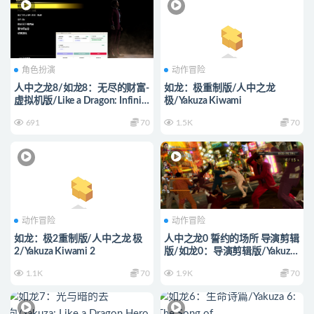
角色扮演
动作冒险
人中之龙8/如龙8：无尽的财富-
如龙：极重制版/人中之龙
虚拟机版/Like a Dragon: Infinite
极/Yakuza Kiwami
Wealth HYPERVISOR
691
70
1.5K
70
动作冒险
动作冒险
如龙：极2重制版/人中之龙 极
人中之龙0 誓约的场所 导演剪辑
2/Yakuza Kiwami 2
版/如龙0：导演剪辑版/Yakuza
0 Director’s Cut
1.1K
70
1.9K
70