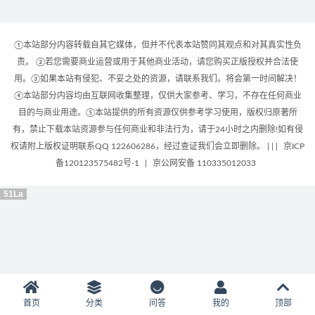
①本站部分内容转载自其它媒体，但并不代表本站赞同其观点和对其真实性负
责。 ②若您需要商业运营或用于其他商业活动，请您购买正版授权并合法使
用。③如果本站有侵犯、不妥之处的资源，请联系我们。将会第一时间解决！
④本站部分内容均由互联网收集整理，仅供大家参考、学习，不存在任何商业
目的与商业用途。⑤本站提供的所有资源仅供参考学习使用，版权归原著所
有，禁止下载本站资源参与任何商业和非法行为，请于24小时之内删除!如有侵
权请附上版权证明联系QQ 122606286，经过查证我们会立即删除。 | |
|
京ICP
备120123575482号-1
|
京公网安备 110335012033
51La
首页
分类
问答
我的
顶部