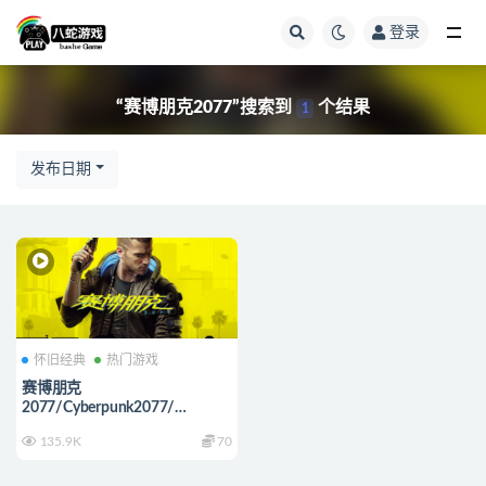
登录
全部
“赛博朋克2077”搜索到
个结果
1
发布日期
怀旧经典
热门游戏
赛博朋克
2077/Cyberpunk2077/
（STEAM：298.00）
135.9K
70