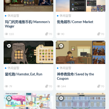
休闲益智
休闲益智
玛门的灵魂推币机/Mammon’s
街角超市/Corner Market
Wager
110
70
90
70
休闲益智
休闲益智
鼠吃跑/Hamster, Eat, Run
神券救我命/Saved by the
Coupon
79
70
144
70