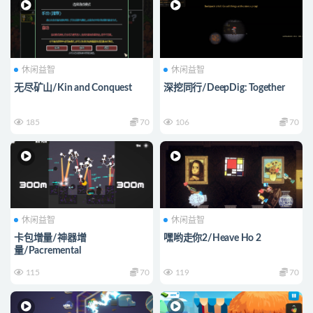
休闲益智
休闲益智
无尽矿山/Kin and Conquest
深挖同行/DeepDig: Together
185
70
106
70
休闲益智
休闲益智
卡包增量/神器增
嘿哟走你2/Heave Ho 2
量/Pacremental
115
70
119
70