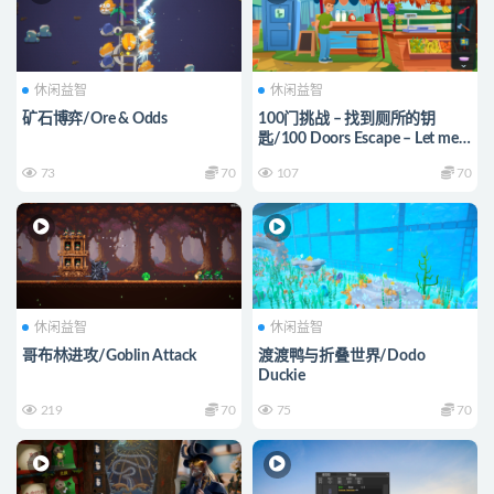
休闲益智
休闲益智
矿石博弈/Ore & Odds
100门挑战 – 找到厕所的钥
匙/100 Doors Escape – Let me
In!
73
70
107
70
休闲益智
休闲益智
哥布林进攻/Goblin Attack
渡渡鸭与折叠世界/Dodo
Duckie
219
70
75
70