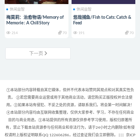
休闲益智
休闲益智
梅莫莉：治愈物语/Memory of
悠哉捕鱼/Fish to Cats: Catch &
Memorie : A Chill Story
Feed
214
70
191
70
下一页
①本站部分内容转载自其它媒体，但并不代表本站赞同其观点和对其真实性负
责。 ②若您需要商业运营或用于其他商业活动，请您购买正版授权并合法使
用。③如果本站有侵犯、不妥之处的资源，请联系我们。将会第一时间解决！
④本站部分内容均由互联网收集整理，仅供大家参考、学习，不存在任何商业
目的与商业用途。⑤本站提供的所有资源仅供参考学习使用，版权归原著所
有，禁止下载本站资源参与任何商业和非法行为，请于24小时之内删除!如有侵
权请附上版权证明联系QQ 122606286，经过查证我们会立即删除。 | |
|
京ICP