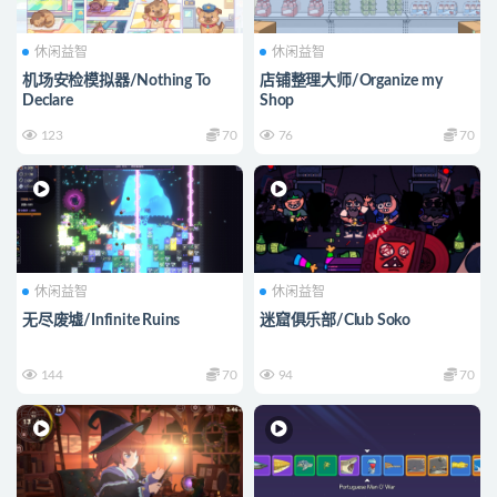
休闲益智
休闲益智
机场安检模拟器/Nothing To
店铺整理大师/Organize my
Declare
Shop
123
70
76
70
休闲益智
休闲益智
无尽废墟/Infinite Ruins
迷窟俱乐部/Club Soko
144
70
94
70