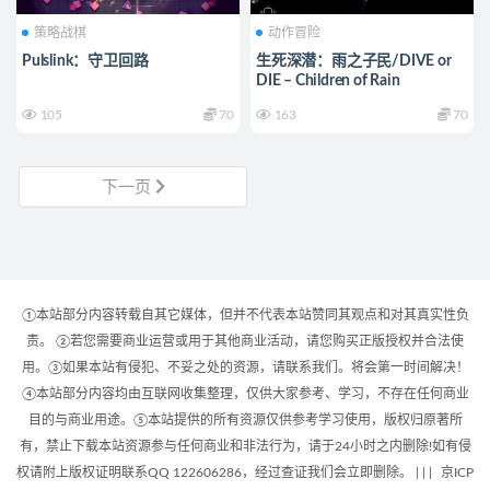
策略战棋
动作冒险
Pulslink：守卫回路
生死深潜：雨之子民/DIVE or
DIE – Children of Rain
105
70
163
70
下一页
①本站部分内容转载自其它媒体，但并不代表本站赞同其观点和对其真实性负
责。 ②若您需要商业运营或用于其他商业活动，请您购买正版授权并合法使
用。③如果本站有侵犯、不妥之处的资源，请联系我们。将会第一时间解决！
④本站部分内容均由互联网收集整理，仅供大家参考、学习，不存在任何商业
目的与商业用途。⑤本站提供的所有资源仅供参考学习使用，版权归原著所
有，禁止下载本站资源参与任何商业和非法行为，请于24小时之内删除!如有侵
权请附上版权证明联系QQ 122606286，经过查证我们会立即删除。 | |
|
京ICP