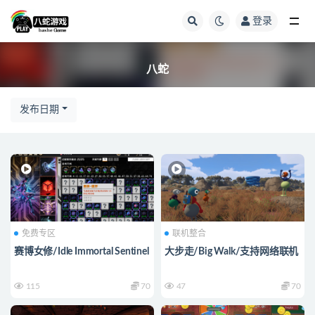
登录
全部
八蛇
发布日期
免费专区
联机整合
赛博女修/Idle Immortal Sentinel
大步走/Big Walk/支持网络联机
115
70
47
70