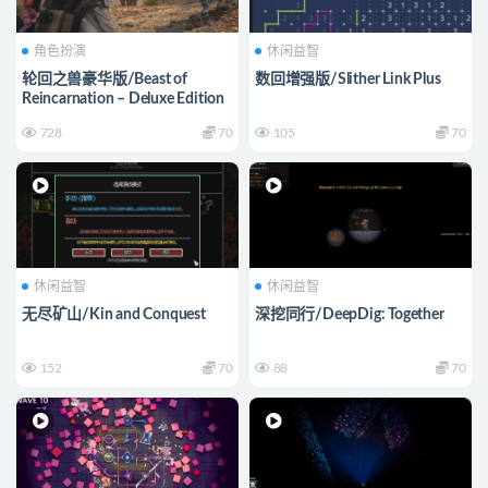
角色扮演
休闲益智
轮回之兽豪华版/Beast of
数回增强版/Slither Link Plus
Reincarnation – Deluxe Edition
728
70
105
70
休闲益智
休闲益智
无尽矿山/Kin and Conquest
深挖同行/DeepDig: Together
152
70
88
70