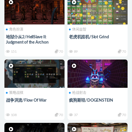
角色扮演
休闲益智
地狱仆从2/HellSlave II:
老虎机挂机/Slot Grind
Judgment of the Archon
151
70
89
70
策略战棋
枪战射击
战争洪流/Flow Of War
疯狗斯坦/DOGENSTEIN
108
70
37
70