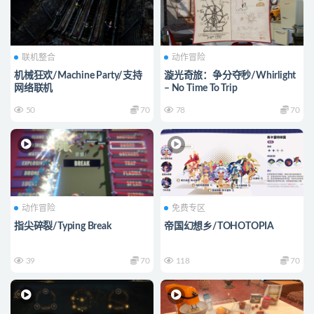
联机整合
动作冒险
机械狂欢/Machine Party/支持
漩光奇旅：争分夺秒/Whirlight
网络联机
– No Time To Trip
50
70
78
70
动作冒险
免费专区
指尖碎裂/Typing Break
帝国幻想乡/TOHOTOPIA
39
70
118
70