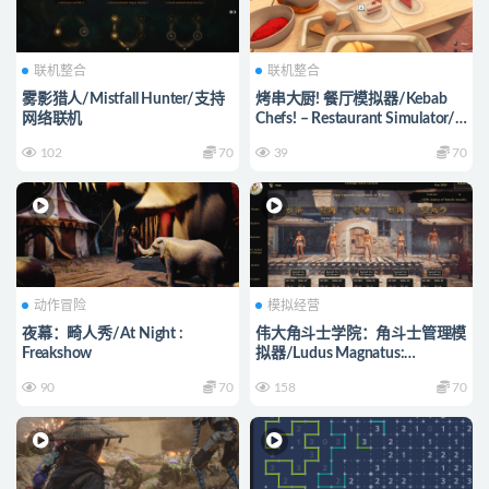
联机整合
联机整合
雾影猎人/Mistfall Hunter/支持
烤串大厨! 餐厅模拟器/Kebab
网络联机
Chefs! – Restaurant Simulator/
支持网络联机
102
70
39
70
动作冒险
模拟经营
夜幕：畸人秀/At Night :
伟大角斗士学院：角斗士管理模
Freakshow
拟器/Ludus Magnatus:
Gladiator Manager Simulator
90
70
158
70