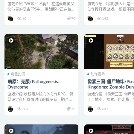
游戏介绍 “WOKE” 不再！ 在这款爆笑又
游戏介绍 《雾影猎人》是
快节奏的复古FPS中，挑战那些正在摧毁
动作搜打撤游戏。 根据不
世界并强制...
配技能、天赋、装备，...
60
70
142
角色扮演
动作冒险
病原：克服/Pathogenesis:
像素三国-僵尸地牢/Pixel 
Overcome
Kingdoms: Zombie Dun
游戏介绍 以叙事为核心的动作RPG，背
游戏介绍 《像素三国-僵尸
景设定在后疫情时代的俄罗斯，融合硬
了：地牢、探索、自走棋、
核玩法、战术战斗、开...
装备等随机元素，选择一...
304
70
647