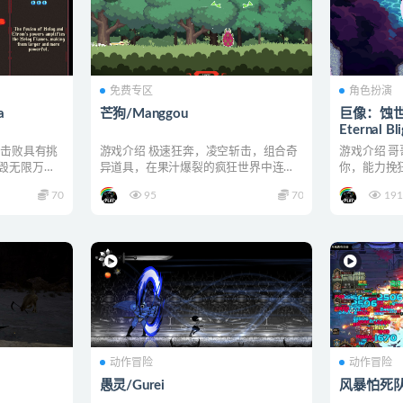
免费专区
角色扮演
a
芒狗/Manggou
巨像：蚀世之
Eternal Bl
，击败具有挑
游戏介绍 极速狂奔，凌空斩击，组合奇
游戏介绍 
毁无限万尼
异道具，在果汁爆裂的疯狂世界中连斩
你，能力挽狂
冲刺，成为果林里最快的...
氛围感十足的像
70
95
70
191
动作冒险
动作冒险
愚灵/Gurei
风暴怕死队/P