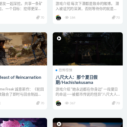
和朋友一起深挖。共享一条矿
游戏介绍 每次下潜都是致命的赌博。 潜
包、一个目标：挖得更深。
入被诅咒的深渊，否则等待你的就是死
运战利品，...
亡，直面异界的恐怖生...
70
184
70
恐怖惊悚
st of Reincarnation
八尺大人：那个夏日假
期/Hachishakusama
me Freak 诚意新作：《轮回
游戏介绍 “她永远都在你身边” 一段夏日
款融合了即时与回合制战斗
的命运——被都市传说的怪异“八尺大人”
.
所迷恋的少年。...
K
70
367
70