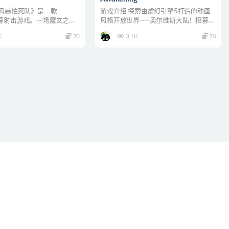
《风暴怕死队》是一款
游戏介绍 探索由虚幻引擎5打造的动画
te弹幕射击游戏。一场魔女之灾
风格开放世界——奥尔维斯大陆！招募个
沌的魔...
性十足的伙伴，施展华...
K
70
3.1K
70