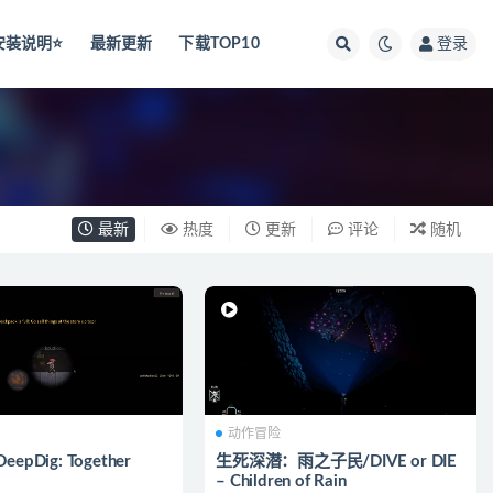
安装说明⭐️
最新更新
下载TOP10
登录
最新
热度
更新
评论
随机
动作冒险
pDig: Together
生死深潜：雨之子民/DIVE or DIE
– Children of Rain