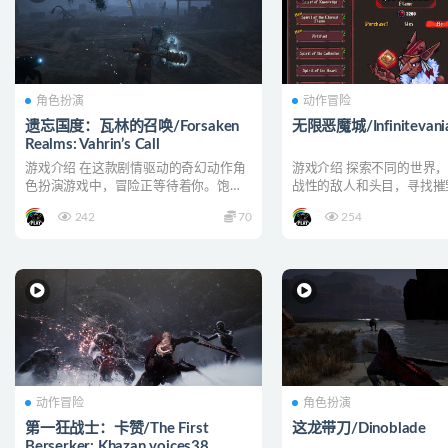
角色扮演
动作冒险
遗忘国度：瓦林的召唤/Forsaken
无限恶魔城/Infinitevani
Realms: Vahrin’s Call
游戏介绍 在这款剧情驱动的奇幻动作角
游戏介绍 探索不同的世界
色扮演游戏中，冒险正等待着你。饱受
战性的敌人和头目，寻找摧
战火蹂躏的瓦林城濒临崩...
亚核心的力量。 版本介...
242
70
254
动作冒险
角色扮演
第一狂战士：卡赞/The First
这龙带刀/Dinoblade
Berserker: Khazan voices38