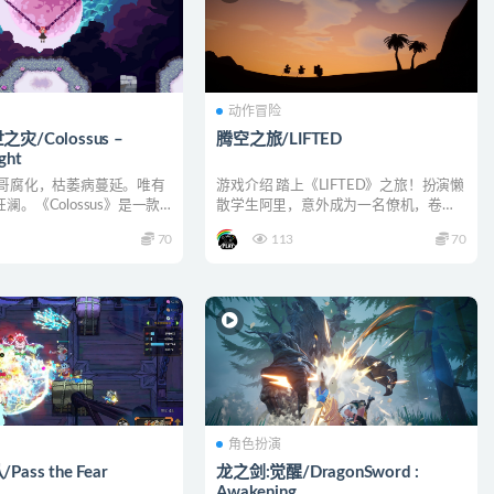
动作冒险
灾/Colossus –
腾空之旅/LIFTED
ight
哥哥腐化，枯萎病蔓延。唯有
游戏介绍 踏上《LIFTED》之旅！扮演懒
澜。《Colossus》是一款
散学生阿里，意外成为一名僚机，卷入
...
教授为爱痴狂的时...
70
113
70
角色扮演
ass the Fear
龙之剑:觉醒/DragonSword :
Awakening