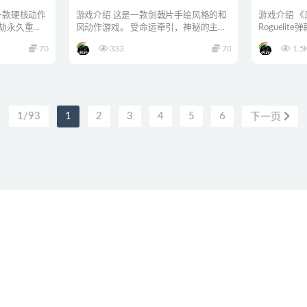
一款硬核动作
游戏介绍 这是一款剑戟片手绘风格的和
游戏介绍 
浩劫永久重塑
风动作游戏。 受命运牵引，神秘的主角
Rogueli
“灵”将会直面、战胜...
突然来临，混
70
333
70
1.5
1/93
1
2
3
4
5
6
下一页