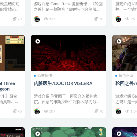
一款黑暗奇幻
游戏介绍 Game Freak 诚意新作：《轮回
游戏介绍 
同职业精心搭
之兽》是一款融合了即时与回合制战斗
井、一个钱
的动作角色...
开采矿石、搬
70
937
70
96
恐怖惊悚
角色扮演
Three
内脏医生/DOCTOR VISCERA
轮回之兽/Bea
geon
地牢》融合
游戏介绍 你受困于一所废弃的精神病
游戏介绍 Ga
抽英雄、抽
院，邪恶的维斯拉医生将你囚禁为残酷
之兽》是一
实验的对象，他将不择手段...
的动作角色..
70
107
70
1.5