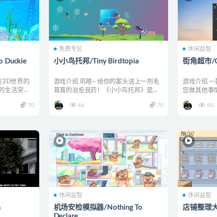
免费专区
休闲益智
Duckie
小小鸟托邦/Tiny Birdtopia
街角超市/Co
在2D世界的
游戏介绍 叽喳~ 给你的案头送上一剂毛
游戏介绍 一
的生活突然
茸茸的治愈良药！《小小鸟托邦》是一
您做其他事
款超温柔的桌面放置挂...
版本介绍 Bu..
70
46
70
90
休闲益智
休闲益智
n
机场安检模拟器/Nothing To
店铺整理大师/
Declare