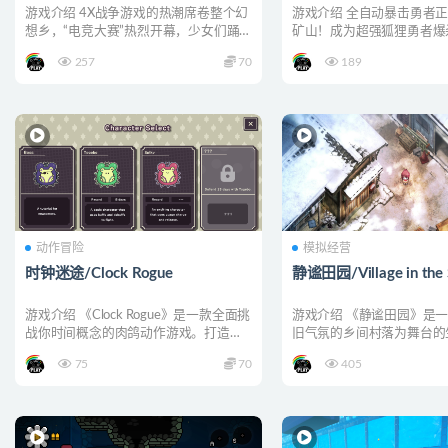
游戏介绍 4X战争游戏的热潮席卷整个幻
游戏介绍 全自动暴击勇者
想乡，“电竞大赛”热烈开幕，少女们踊
矿山！成为超强狐狸勇者爆
跃参赛！ 一时间群...
需繁琐死板的微操，只需...
257
70
189
动作冒险
模拟经营
时钟迷途/Clock Rogue
静谧田园/Village in the 
游戏介绍 《Clock Rogue》是一款全面挑
游戏介绍 《静谧田园》是
战你时间概念的肉鸽动作游戏。打造属
旧气氛的乡间村落为舞台的
于你的时钟...
戏。在投身耕作与畜牧时...
75
70
405