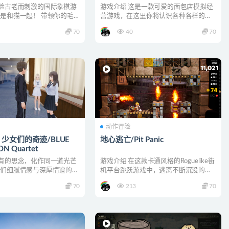
体验古老而刺激的国际象棋游
游戏介绍 这是一款可爱的面包店模拟经
次是和猫一起！ 带领你的毛
营游戏，在这里你将认识各种各样的面
这场喵妙...
包，认识并了解顾客背后...
70
40
70
动作冒险
少女们的奇迹/BLUE
地心逃亡/Pit Panic
ON Quartet
所有的思念，化作同一道光芒
游戏介绍 在这款卡通风格的Roguelike街
女们细腻情感与深厚情谊的
机平台跳跃游戏中，逃离不断沉没的阿
E...
兹特克神庙。...
70
213
70