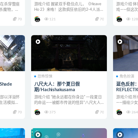
正在杀穿整座
游戏介绍 握紧双手稳住点儿，《Heave
游戏介绍 
杀魔物，无
Ho 2》来咯！这款疯狂依旧的2-4人派对
戏——但这
游戏续作...
茸茸伙伴迈向
70
121
70
128
恐怖惊悚
角色扮演
Shade
八尺大人：那个夏日假
蓝色反射：
期/Hachishakusama
REFLECTI
一部以洋溢怀
游戏介绍 “她永远都在你身边” 一段夏日
游戏介绍 
生活模拟游
的命运——被都市传说的怪异“八尺大人”
——描绘少
所迷恋的少年。...
RPG《BLUE R
70
375
70
264