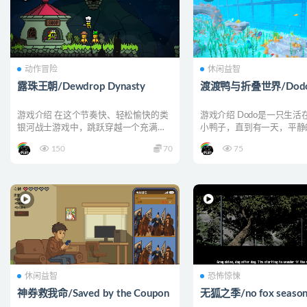
动作冒险
休闲益智
露珠王朝/Dewdrop Dynasty
渡渡鸭与折叠世界/Dodo 
游戏介绍 在这个节奏快、轻松愉快的类
游戏介绍 Dodo是一只生活
银河战士游戏中，跳跃穿越一个充满奇
小鸭子，直到有一天，平静
特怪物、棘手谜题和离奇...
被打破，一群外星来...
150
70
75
休闲益智
恐怖惊悚
神券救我命/Saved by the Coupon
无狐之季/no fox seaso