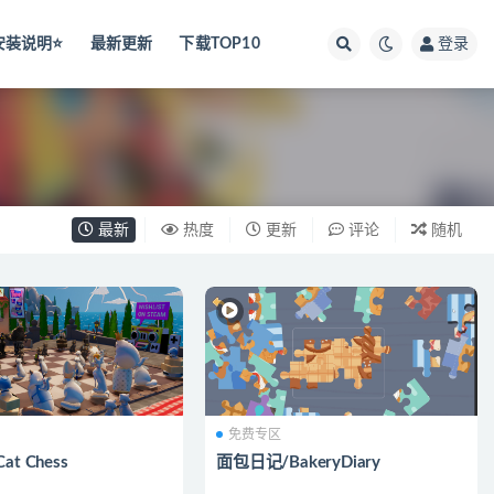
安装说明⭐️
最新更新
下载TOP10
登录
最新
热度
更新
评论
随机
免费专区
t Chess
面包日记/BakeryDiary