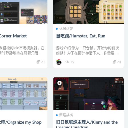
休闲益智
rner Market
鼠吃跑/Hamster, Eat, Run
款轻松的idle市场模拟器，在
游戏介绍 作为一只仓鼠，开始你的首次
情时静静地待在屏幕角落。
越狱！为了在野外存活下来，你需要：
.
合理进食、积累能量、让...
70
79
70
策略战棋
Organize my Shop
旧日铁锅炖主理人/Kinny and the
Cosmic Cauldron