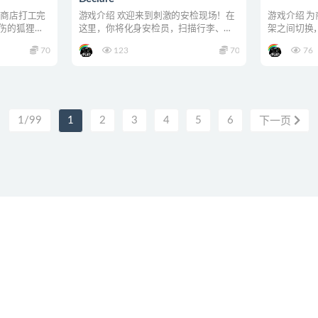
从商店打工完
游戏介绍 欢迎来到刺激的安检现场！在
游戏介绍 
伤的狐狸。
这里，你将化身安检员，扫描行李、检
架之间切换
查身份、搜寻暗袋！那一...
找到正确的商
70
123
70
76
1/99
1
2
3
4
5
6
下一页