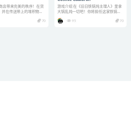
为商店带来完美的秩序！在货
游戏介绍 在《旧日铁锅炖主理人》里拿
，并在传送带上的堆积物中
大锅乱炖一切吧！你将担任这家铁锅炖
品。严格按...
的主厨，站在传说中的宇...
70
95
70