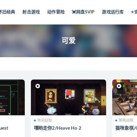
怀旧经典
射击游戏
动作冒险
💓网盘SVIP
游戏运行库
⭐️
可爱
休闲益智
策略战棋
uest
嘿哟走你2/Heave Ho 2
猫咪象棋/Ca