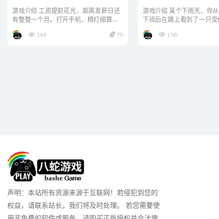
游戏介绍 工资提前花光，距离发薪日还
游戏介绍 某个下雨天，你
有整整一个月。打开手机，精打细算，
下班后在路上看到了一只受
利用好每一张外卖折扣券...
尽管你严厉的父母禁止你...
144
70
158
声明：本站所有资源来源于互联网！若侵犯到您的
权益，请联系站长，我们将及时处理。 若您需要使
用非免费的软件或服务，请购买正版授权并合法使