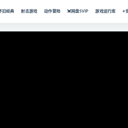
怀旧经典
射击游戏
动作冒险
💓网盘SVIP
游戏运行库
⭐️