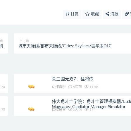
打赏
收藏
海报
篇
下一篇
机
城市天际线/都市天际线/Cities: Skylines/豪华版DLC
真三国无双7：猛将传
70
动作冒险
5年前
11.5K
伟大角斗士学院：角斗士管理模拟器/Ludu
Magnatus: Gladiator Manager Simulator
70
模拟经营
1天前
174