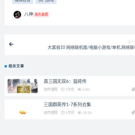
模拟经营
热门游戏
八神
永久会员
上一
大富翁10 网络联机版/电脑小游戏/单机.网络联
相关文章
真三国无双6：猛将传
动作冒险
5年前
6.8K
三国群英传1-7系列合集
动作冒险
5年前
18.5K