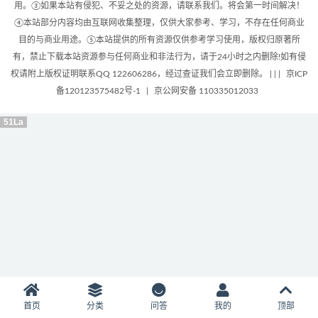
用。③如果本站有侵犯、不妥之处的资源，请联系我们。将会第一时间解决！
④本站部分内容均由互联网收集整理，仅供大家参考、学习，不存在任何商业
目的与商业用途。⑤本站提供的所有资源仅供参考学习使用，版权归原著所
有，禁止下载本站资源参与任何商业和非法行为，请于24小时之内删除!如有侵
权请附上版权证明联系QQ 122606286，经过查证我们会立即删除。 | |
|
京ICP
备120123575482号-1
|
京公网安备 110335012033
51La
首页
分类
问答
我的
顶部