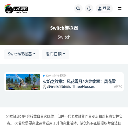
登录
全部
Switch模拟器
Switch
Switch模拟器
发布日期
Switch模拟器
火焰之纹章：风花雪月/火焰纹章：风花雪
4年前
7.9K
70
月/Fire Emblem: ThreeHouses
①本站部分内容转载自其它媒体，但并不代表本站赞同其观点和对其真实性负
责。 ②若您需要商业运营或用于其他商业活动，请您购买正版授权并合法使