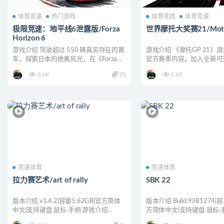
体育竞速
热门游戏
体育竞技
体育竞速
极限竞速：地平线6泄露版/Forza
世界摩托大奖赛21/Moto
Horizon 6
游戏介绍 驾驶超过 550 辆真实存在的赛
游戏介绍 《摩托GP 21》游
车，探索日本的绝美风光，在《Forza
官方赛季内容。加入全新可
Horiz...
性并存的生涯模...
8.0K
70
2.6K
竞速体育
竞速体育
拉力赛艺术/art of rally
SBK 22
版本介绍 v1.4.2|容量5.62GB|官方简体
版本介绍 Build.9381274|容
中文|支持键盘.鼠标.手柄 游戏介绍
方简体中文|支持键盘.鼠标.手柄
《拉...