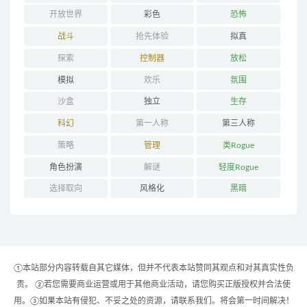
开放世界
彩色
恐怖
战斗
抢先体验
拟真
探索
控制器
放松
模拟
欢乐
氛围
沙盒
独立
生存
科幻
第一人称
第三人称
策略
管理
类Rogue
角色扮演
解谜
轻度Rogue
选择取向
风格化
黑暗
①本站部分内容转载自其它媒体，但并不代表本站赞同其观点和对其真实性负
责。 ②若您需要商业运营或用于其他商业活动，请您购买正版授权并合法使
用。③如果本站有侵犯、不妥之处的资源，请联系我们。将会第一时间解决！