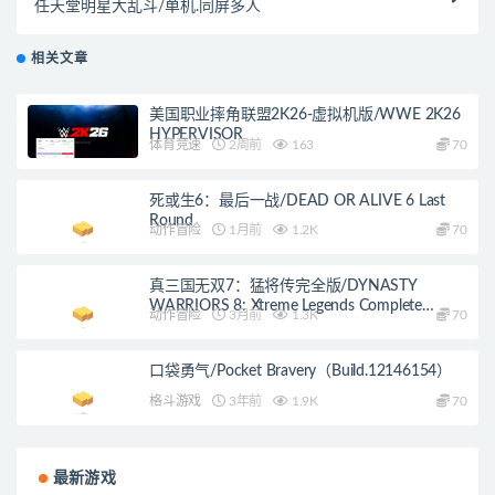
任天堂明星大乱斗/单机.同屏多人
相关文章
美国职业摔角联盟2K26-虚拟机版/WWE 2K26
HYPERVISOR
体育竞速
2周前
163
70
死或生6：最后一战/DEAD OR ALIVE 6 Last
Round
动作冒险
1月前
1.2K
70
真三国无双7：猛将传完全版/DYNASTY
WARRIORS 8: Xtreme Legends Complete
动作冒险
3月前
1.3K
70
Edition
口袋勇气/Pocket Bravery（Build.12146154）
格斗游戏
3年前
1.9K
70
最新游戏