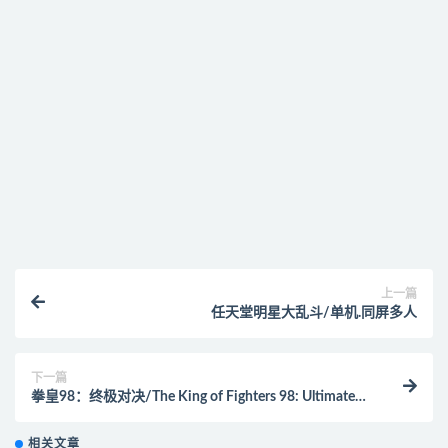
找不到素材资源介绍文章里的示例图片？
付款后无法显示下载地址或者无法查看内容？
购买该资源后，可以退款吗？
上一篇
任天堂明星大乱斗/单机.同屏多人
下一篇
拳皇98：终极对决/The King of Fighters 98: Ultimate
Match
相关文章