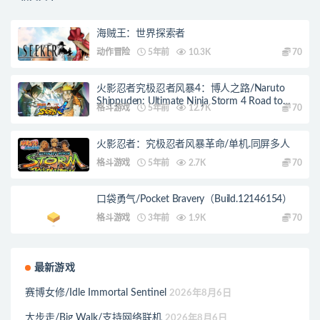
海贼王：世界探索者
动作冒险
5年前
10.3K
70
火影忍者究极忍者风暴4：博人之路/Naruto
Shippuden: Ultimate Ninja Storm 4 Road to
格斗游戏
5年前
12.7K
70
Boruto
火影忍者：究极忍者风暴革命/单机.同屏多人
格斗游戏
5年前
2.7K
70
口袋勇气/Pocket Bravery（Build.12146154）
格斗游戏
3年前
1.9K
70
最新游戏
赛博女修/Idle Immortal Sentinel
2026年8月6日
大步走/Big Walk/支持网络联机
2026年8月6日