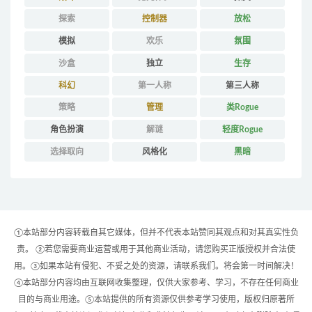
探索
控制器
放松
模拟
欢乐
氛围
沙盒
独立
生存
科幻
第一人称
第三人称
策略
管理
类Rogue
角色扮演
解谜
轻度Rogue
选择取向
风格化
黑暗
①本站部分内容转载自其它媒体，但并不代表本站赞同其观点和对其真实性负
责。 ②若您需要商业运营或用于其他商业活动，请您购买正版授权并合法使
用。③如果本站有侵犯、不妥之处的资源，请联系我们。将会第一时间解决！
④本站部分内容均由互联网收集整理，仅供大家参考、学习，不存在任何商业
目的与商业用途。⑤本站提供的所有资源仅供参考学习使用，版权归原著所