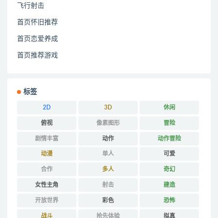
飞行射击
首页怀旧推荐
首页恋爱养成
首页推荐游戏
标签
2D
3D
休闲
俯视
像素图形
冒险
剧情丰富
动作
动作冒险
动漫
单人
可爱
合作
多人
奇幻
女性主角
射击
建造
开放世界
彩色
恐怖
战斗
抢先体验
拟真