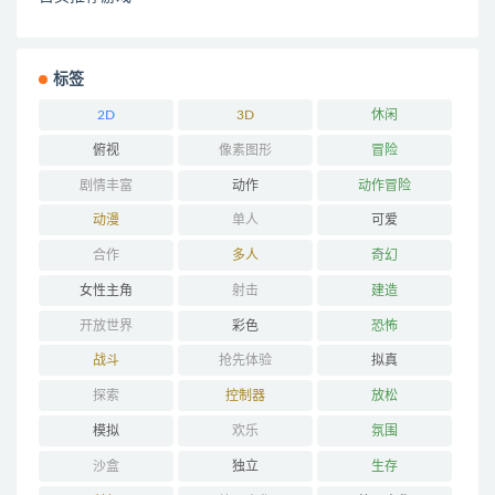
标签
2D
3D
休闲
俯视
像素图形
冒险
剧情丰富
动作
动作冒险
动漫
单人
可爱
合作
多人
奇幻
女性主角
射击
建造
开放世界
彩色
恐怖
战斗
抢先体验
拟真
探索
控制器
放松
模拟
欢乐
氛围
沙盒
独立
生存