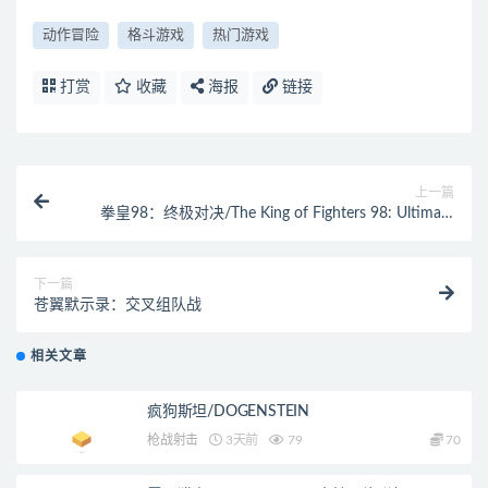
动作冒险
格斗游戏
热门游戏
打赏
收藏
海报
链接
上一篇
拳皇98：终极对决/The King of Fighters 98: Ultimate
Match
下一篇
苍翼默示录：交叉组队战
相关文章
疯狗斯坦/DOGENSTEIN
枪战射击
3天前
79
70