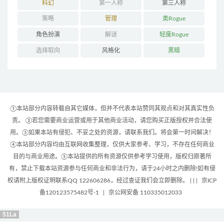
科幻
第一人称
第三人称
策略
管理
类Rogue
角色扮演
解谜
轻度Rogue
选择取向
风格化
黑暗
①本站部分内容转载自其它媒体，但并不代表本站赞同其观点和对其真实性负
责。 ②若您需要商业运营或用于其他商业活动，请您购买正版授权并合法使
用。③如果本站有侵犯、不妥之处的资源，请联系我们。将会第一时间解决！
④本站部分内容均由互联网收集整理，仅供大家参考、学习，不存在任何商业
目的与商业用途。⑤本站提供的所有资源仅供参考学习使用，版权归原著所
有，禁止下载本站资源参与任何商业和非法行为，请于24小时之内删除!如有侵
权请附上版权证明联系QQ 122606286，经过查证我们会立即删除。 | |
|
京ICP
备120123575482号-1
|
京公网安备 110335012033
51La