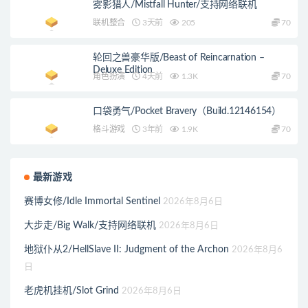
雾影猎人/Mistfall Hunter/支持网络联机
联机整合
3天前
205
70
轮回之兽豪华版/Beast of Reincarnation –
Deluxe Edition
角色扮演
4天前
1.3K
70
口袋勇气/Pocket Bravery（Build.12146154）
格斗游戏
3年前
1.9K
70
最新游戏
赛博女修/Idle Immortal Sentinel
2026年8月6日
大步走/Big Walk/支持网络联机
2026年8月6日
地狱仆从2/HellSlave II: Judgment of the Archon
2026年8月6
日
老虎机挂机/Slot Grind
2026年8月6日