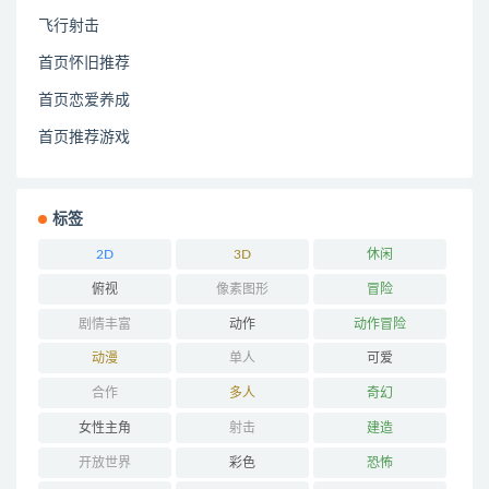
飞行射击
首页怀旧推荐
首页恋爱养成
首页推荐游戏
标签
2D
3D
休闲
俯视
像素图形
冒险
剧情丰富
动作
动作冒险
动漫
单人
可爱
合作
多人
奇幻
女性主角
射击
建造
开放世界
彩色
恐怖