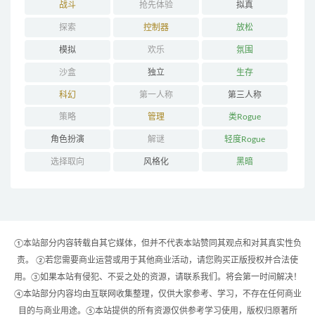
战斗
抢先体验
拟真
探索
控制器
放松
模拟
欢乐
氛围
沙盒
独立
生存
科幻
第一人称
第三人称
策略
管理
类Rogue
角色扮演
解谜
轻度Rogue
选择取向
风格化
黑暗
①本站部分内容转载自其它媒体，但并不代表本站赞同其观点和对其真实性负
责。 ②若您需要商业运营或用于其他商业活动，请您购买正版授权并合法使
用。③如果本站有侵犯、不妥之处的资源，请联系我们。将会第一时间解决！
④本站部分内容均由互联网收集整理，仅供大家参考、学习，不存在任何商业
目的与商业用途。⑤本站提供的所有资源仅供参考学习使用，版权归原著所