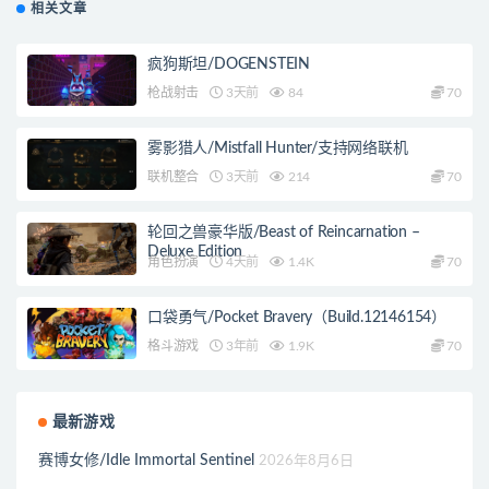
相关文章
疯狗斯坦/DOGENSTEIN
枪战射击
3天前
84
70
雾影猎人/Mistfall Hunter/支持网络联机
联机整合
3天前
214
70
轮回之兽豪华版/Beast of Reincarnation –
Deluxe Edition
角色扮演
4天前
1.4K
70
口袋勇气/Pocket Bravery（Build.12146154）
格斗游戏
3年前
1.9K
70
最新游戏
赛博女修/Idle Immortal Sentinel
2026年8月6日