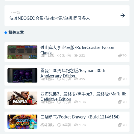
下一篇
侍魂NEOGEO合集/侍魂合集/单机.同屏多人
相关文章
过山车大亨 经典版/RollerCoaster Tycoon
Classic
动作冒险
5月前
253
70
雷曼：30周年纪念版/Rayman: 30th
Anniversary Edition
动作冒险
6月前
395
70
四海兄弟3：最终版/黑手党3：最终版/Mafia III:
Definitive Edition
动作冒险
7月前
1.3K
70
口袋勇气/Pocket Bravery（Build.12146154）
格斗游戏
3年前
1.9K
70