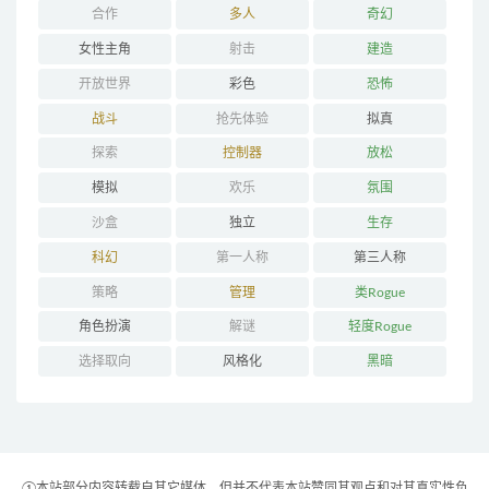
合作
多人
奇幻
女性主角
射击
建造
开放世界
彩色
恐怖
战斗
抢先体验
拟真
探索
控制器
放松
模拟
欢乐
氛围
沙盒
独立
生存
科幻
第一人称
第三人称
策略
管理
类Rogue
角色扮演
解谜
轻度Rogue
选择取向
风格化
黑暗
①本站部分内容转载自其它媒体，但并不代表本站赞同其观点和对其真实性负