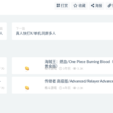
打赏
收藏
海报
篇
下一篇
多人
真人快打X/单机.同屏多人
海贼王：燃血/One Piece Burning Blood（
黄金版）
70
格斗游戏
3年前
5.3K
-
传继者 高级版/Advanced/Relayer Advanc
70
格斗游戏
4年前
2.0K