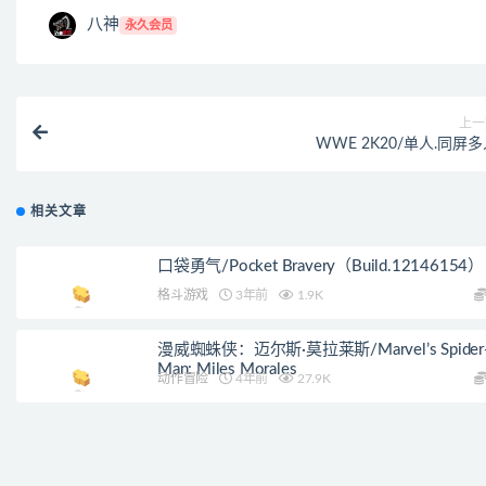
八神
永久会员
上一
WWE 2K20/单人.同屏
相关文章
口袋勇气/Pocket Bravery（Build.12146154）
格斗游戏
3年前
1.9K
漫威蜘蛛侠：迈尔斯·莫拉莱斯/Marvel’s Spider
Man: Miles Morales
动作冒险
4年前
27.9K