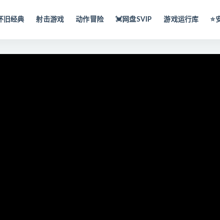
怀旧经典
射击游戏
动作冒险
💓网盘SVIP
游戏运行库
⭐️