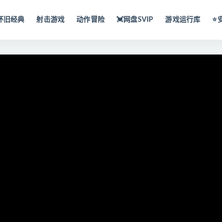
怀旧经典
射击游戏
动作冒险
💓网盘SVIP
游戏运行库
⭐️