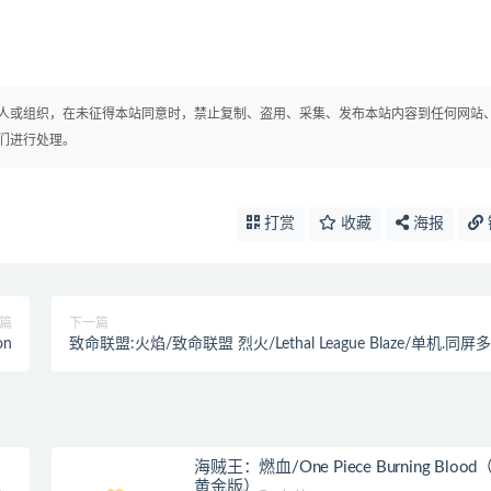
人或组织，在未征得本站同意时，禁止复制、盗用、采集、发布本站内容到任何网站
们进行处理。
打赏
收藏
海报
篇
下一篇
on
致命联盟:火焰/致命联盟 烈火/Lethal League Blaze/单机.同屏
海贼王：燃血/One Piece Burning Blood（
黄金版）