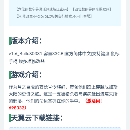
【六位的数字是激活码或解压密码】 【四位数的是网盘提取码】
【注:修改器/MOD/DLC相关自行摸索,不用问客服】
版本介绍：
v1.6_Build80331|容量33GB|官方简体中文|支持键盘.鼠标.
手柄|赠多项修改器
游戏介绍：
作为月之巨魔的酋长号令族群，带领他们踏上穿越厄加斯
大陆的史诗之旅。这是一支被猎杀者与疾病赶出流离失所
的部落，他们的命运掌握在你的手中。
（激活码：
698332）
天翼云下载链接：