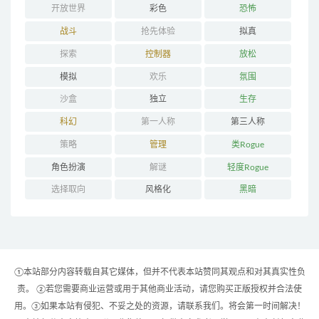
开放世界
彩色
恐怖
战斗
抢先体验
拟真
探索
控制器
放松
模拟
欢乐
氛围
沙盒
独立
生存
科幻
第一人称
第三人称
策略
管理
类Rogue
角色扮演
解谜
轻度Rogue
选择取向
风格化
黑暗
①本站部分内容转载自其它媒体，但并不代表本站赞同其观点和对其真实性负
责。 ②若您需要商业运营或用于其他商业活动，请您购买正版授权并合法使
用。③如果本站有侵犯、不妥之处的资源，请联系我们。将会第一时间解决！