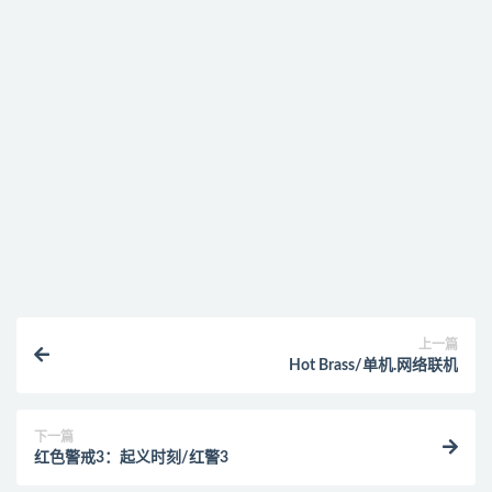
提示下载完但解压或打开不了？
找不到素材资源介绍文章里的示例图片？
付款后无法显示下载地址或者无法查看内容？
购买该资源后，可以退款吗？
上一篇
Hot Brass/单机.网络联机
下一篇
红色警戒3：起义时刻/红警3