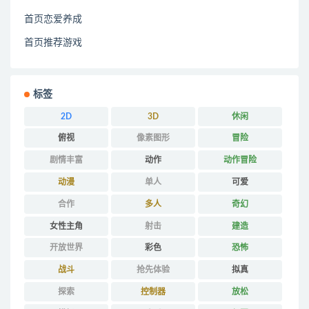
首页恋爱养成
首页推荐游戏
标签
2D
3D
休闲
俯视
像素图形
冒险
剧情丰富
动作
动作冒险
动漫
单人
可爱
合作
多人
奇幻
女性主角
射击
建造
开放世界
彩色
恐怖
战斗
抢先体验
拟真
探索
控制器
放松