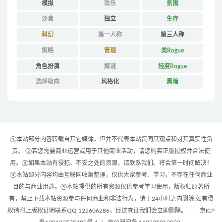
模拟
欢乐
氛围
沙盒
独立
生存
科幻
第一人称
第三人称
策略
管理
类Rogue
角色扮演
解谜
轻度Rogue
选择取向
风格化
黑暗
①本站部分内容转载自其它媒体，但并不代表本站赞同其观点和对其真实性负
责。 ②若您需要商业运营或用于其他商业活动，请您购买正版授权并合法使
用。③如果本站有侵犯、不妥之处的资源，请联系我们。将会第一时间解决！
④本站部分内容均由互联网收集整理，仅供大家参考、学习，不存在任何商业
目的与商业用途。⑤本站提供的所有资源仅供参考学习使用，版权归原著所
有，禁止下载本站资源参与任何商业和非法行为，请于24小时之内删除!如有侵
权请附上版权证明联系QQ 122606286，经过查证我们会立即删除。 | |
|
京ICP