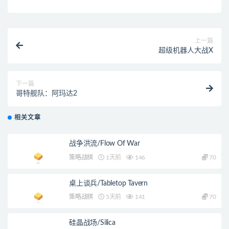
上一篇
超级机器人大战X
下一篇
哥特舰队：阿玛达2
相关文章
战争洪流/Flow Of War
策略战棋
1天前
146
70
桌上谈兵/Tabletop Tavern
策略战棋
5天前
141
70
硅晶战场/Silica