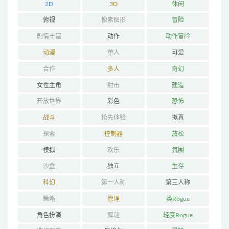
2D
3D
休闲
俯视
像素图形
冒险
剧情丰富
动作
动作冒险
动漫
单人
可爱
合作
多人
奇幻
女性主角
射击
建造
开放世界
彩色
恐怖
战斗
抢先体验
拟真
探索
控制器
放松
模拟
欢乐
氛围
沙盒
独立
生存
科幻
第一人称
第三人称
策略
管理
类Rogue
角色扮演
解谜
轻度Rogue