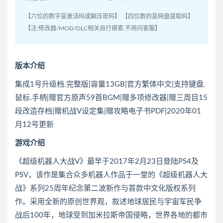
【六位的数字是激活码或解压密码】 【四位数的是网盘提取码】
【注:修改器/MOD/DLC相关自行摸索,不用问客服】
版本介绍
集成1号升级档.完整版|容量13GB|官方繁体中文|支持键盘.
鼠标.手柄|赠官方原声59首BGM|赠多项修改器|赠三周目15
段改造存档|赠机战V设定集|赠攻略电子书PDF|2020年01
月12号更新
游戏介绍
《超级机器人大战V》最早于2017年2月23日登陆PS4及
PSV，该作是集合众多机器人作品于一堂的《超级机器人大
战》系列25周年纪念第二波新作与首款中文化版权系列
作。采用全新的原创世界观，叙述地球居民与宇宙军民争
战后100年，地球受到加米拉斯帝国侵略，世界各地的都市