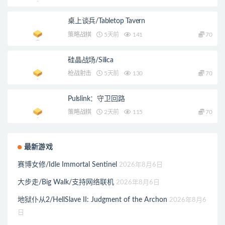
桌上谈兵/Tabletop Tavern
策略战棋
5天前
141
70
硅晶战场/Silica
枪战射击
5天前
130
70
Pulslink：守卫回路
策略战棋
2天前
115
70
最新游戏
赛博女修/Idle Immortal Sentinel
2026年8月6日
大步走/Big Walk/支持网络联机
2026年8月6日
地狱仆从2/HellSlave II: Judgment of the Archon
2026年8月6
日