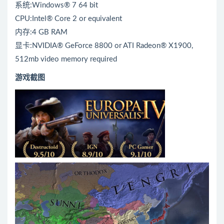
系统:Windows® 7 64 bit
CPU:Intel® Core 2 or equivalent
内存:4 GB RAM
显卡:NVIDIA® GeForce 8800 or ATI Radeon® X1900,
512mb video memory required
游戏截图