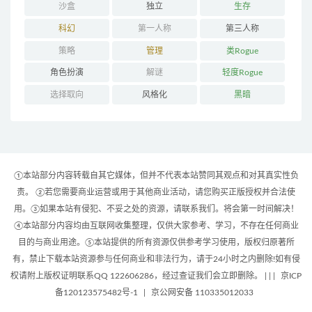
沙盒
独立
生存
科幻
第一人称
第三人称
策略
管理
类Rogue
角色扮演
解谜
轻度Rogue
选择取向
风格化
黑暗
①本站部分内容转载自其它媒体，但并不代表本站赞同其观点和对其真实性负
责。 ②若您需要商业运营或用于其他商业活动，请您购买正版授权并合法使
用。③如果本站有侵犯、不妥之处的资源，请联系我们。将会第一时间解决！
④本站部分内容均由互联网收集整理，仅供大家参考、学习，不存在任何商业
目的与商业用途。⑤本站提供的所有资源仅供参考学习使用，版权归原著所
有，禁止下载本站资源参与任何商业和非法行为，请于24小时之内删除!如有侵
权请附上版权证明联系QQ 122606286，经过查证我们会立即删除。 | |
|
京ICP
备120123575482号-1
|
京公网安备 110335012033