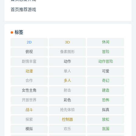
首页推荐游戏
标签
2D
3D
休闲
俯视
像素图形
冒险
剧情丰富
动作
动作冒险
动漫
单人
可爱
合作
多人
奇幻
女性主角
射击
建造
开放世界
彩色
恐怖
战斗
抢先体验
拟真
探索
控制器
放松
模拟
欢乐
氛围