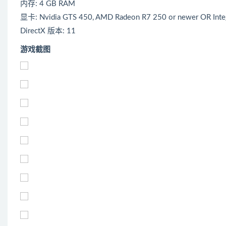
内存: 4 GB RAM
显卡: Nvidia GTS 450, AMD Radeon R7 250 or newer OR Inte
DirectX 版本: 11
游戏截图