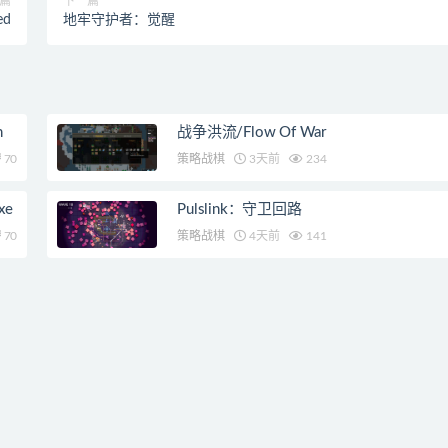
篇
下一篇
ed
地牢守护者：觉醒
n
战争洪流/Flow Of War
70
策略战棋
3天前
234
xe
Pulslink：守卫回路
70
策略战棋
4天前
141