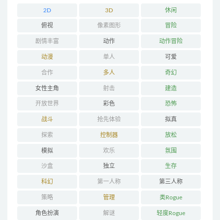
2D
3D
休闲
俯视
像素图形
冒险
剧情丰富
动作
动作冒险
动漫
单人
可爱
合作
多人
奇幻
女性主角
射击
建造
开放世界
彩色
恐怖
战斗
抢先体验
拟真
探索
控制器
放松
模拟
欢乐
氛围
沙盒
独立
生存
科幻
第一人称
第三人称
策略
管理
类Rogue
角色扮演
解谜
轻度Rogue