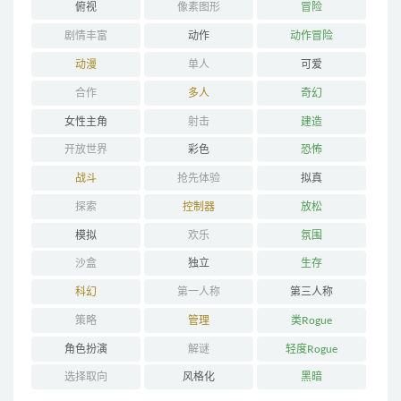
俯视
像素图形
冒险
剧情丰富
动作
动作冒险
动漫
单人
可爱
合作
多人
奇幻
女性主角
射击
建造
开放世界
彩色
恐怖
战斗
抢先体验
拟真
探索
控制器
放松
模拟
欢乐
氛围
沙盒
独立
生存
科幻
第一人称
第三人称
策略
管理
类Rogue
角色扮演
解谜
轻度Rogue
选择取向
风格化
黑暗