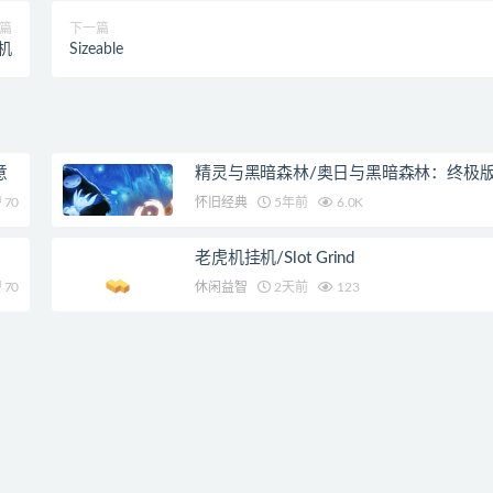
篇
下一篇
机
Sizeable
意
精灵与黑暗森林/奥日与黑暗森林：终极
70
怀旧经典
5年前
6.0K
老虎机挂机/Slot Grind
70
休闲益智
2天前
123