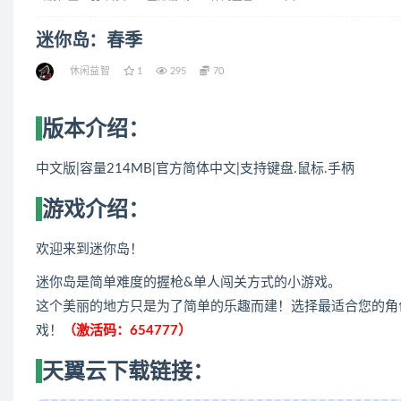
迷你岛：春季
休闲益智
1
295
70
版本介绍：
中文版|容量214MB|官方简体中文|支持键盘.鼠标.手柄
游戏介绍：
欢迎来到迷你岛！
迷你岛是简单难度的握枪&单人闯关方式的小游戏。
这个美丽的地方只是为了简单的乐趣而建！选择最适合您的角色和
戏！
（激活码：654777）
天翼云下载链接：