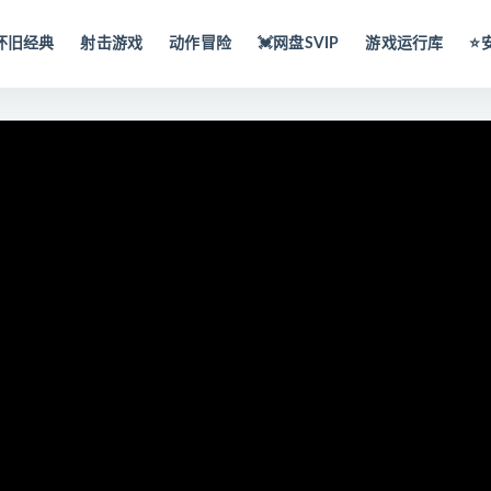
怀旧经典
射击游戏
动作冒险
💓网盘SVIP
游戏运行库
⭐️