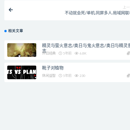
上一
不动就会死/单机.同屏多人.局域网联
相关文章
精灵与萤火意志/奥日与鬼火意志/奥日与精灵
志
怀旧经典
5年前
6.8K
靴子对植物
休闲益智
5年前
230