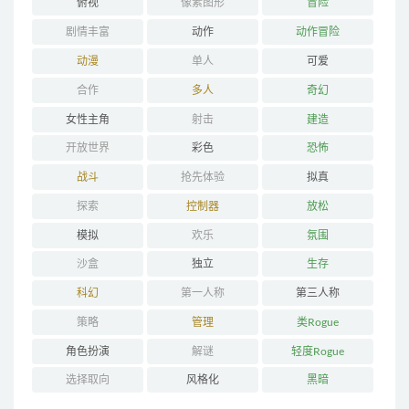
俯视
像素图形
冒险
剧情丰富
动作
动作冒险
动漫
单人
可爱
合作
多人
奇幻
女性主角
射击
建造
开放世界
彩色
恐怖
战斗
抢先体验
拟真
探索
控制器
放松
模拟
欢乐
氛围
沙盒
独立
生存
科幻
第一人称
第三人称
策略
管理
类Rogue
角色扮演
解谜
轻度Rogue
选择取向
风格化
黑暗