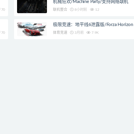
机械狂欢/Machine Party/支持网络联机
70
联机整合
8小时前
12
极限竞速：地平线6泄露版/Forza Horizon 
70
体育竞速
3月前
7.9K