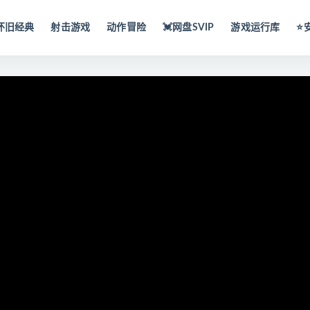
怀旧经典
射击游戏
动作冒险
💓网盘SVIP
游戏运行库
⭐️