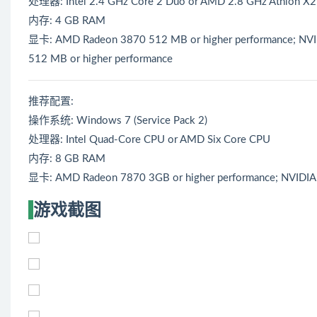
处理器: Intel 2.4 GHz Core 2 Duo or AMD 2.8 GHz Athlon X2
内存: 4 GB RAM
显卡: AMD Radeon 3870 512 MB or higher performance; NVIDI
512 MB or higher performance
推荐配置:
操作系统: Windows 7 (Service Pack 2)
处理器: Intel Quad-Core CPU or AMD Six Core CPU
内存: 8 GB RAM
显卡: AMD Radeon 7870 3GB or higher performance; NVIDIA 
游戏截图