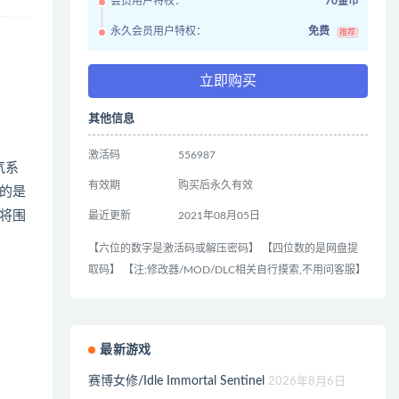
会员用户特权：
70金币
永久会员用户特权：
免费
推荐
立即购买
其他信息
激活码
556987
气系
有效期
购买后永久有效
的是
将围
最近更新
2021年08月05日
【六位的数字是激活码或解压密码】 【四位数的是网盘提
取码】 【注:修改器/MOD/DLC相关自行摸索,不用问客服】
最新游戏
赛博女修/Idle Immortal Sentinel
2026年8月6日