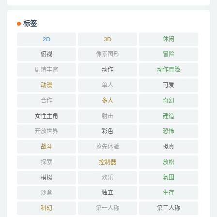
标签
2D
3D
休闲
俯视
像素图形
冒险
剧情丰富
动作
动作冒险
动漫
单人
可爱
合作
多人
奇幻
女性主角
射击
建造
开放世界
彩色
恐怖
战斗
抢先体验
拟真
探索
控制器
放松
模拟
欢乐
氛围
沙盒
独立
生存
科幻
第一人称
第三人称