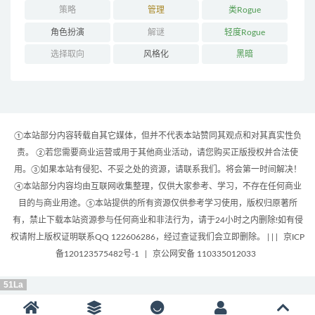
策略
管理
类Rogue
角色扮演
解谜
轻度Rogue
选择取向
风格化
黑暗
①本站部分内容转载自其它媒体，但并不代表本站赞同其观点和对其真实性负
责。 ②若您需要商业运营或用于其他商业活动，请您购买正版授权并合法使
用。③如果本站有侵犯、不妥之处的资源，请联系我们。将会第一时间解决！
④本站部分内容均由互联网收集整理，仅供大家参考、学习，不存在任何商业
目的与商业用途。⑤本站提供的所有资源仅供参考学习使用，版权归原著所
有，禁止下载本站资源参与任何商业和非法行为，请于24小时之内删除!如有侵
权请附上版权证明联系QQ 122606286，经过查证我们会立即删除。 | |
|
京ICP
备120123575482号-1
|
京公网安备 110335012033
51La