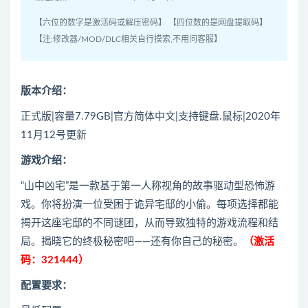
【六位的数字是激活码或解压密码】 【四位数的是网盘提取码】
【注:修改器/MOD/DLC相关自行摸索,不用问客服】
版本介绍：
正式版|容量7.79GB|官方简体中文|支持键盘.鼠标|2020年
11月12号更新
游戏介绍：
“山中凶宅”是一款基于第一人称视角的故事驱动型恐怖游
戏。你将扮演一位受困于诡异宅邸的小偷。每项选择都能
揭开这座宅邸的不同谜团，从而导致独特的游戏流程和结
局。揭晓它的终极秘密吧——还有你自己的秘密。
（激活
码：321444）
配置要求：