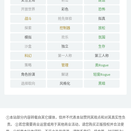
女性主角
射击
建造
开放世界
彩色
恐怖
战斗
抢先体验
拟真
探索
控制器
放松
模拟
欢乐
氛围
沙盒
独立
生存
科幻
第一人称
第三人称
策略
管理
类Rogue
角色扮演
解谜
轻度Rogue
选择取向
风格化
黑暗
①本站部分内容转载自其它媒体，但并不代表本站赞同其观点和对其真实性负
责。 ②若您需要商业运营或用于其他商业活动，请您购买正版授权并合法使