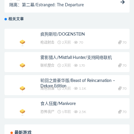
隔离：第二幕/Estranged: The Departure
相关文章
疯狗斯坦/DOGENSTEIN
枪战射击
2天前
70
70
雾影猎人/Mistfall Hunter/支持网络联机
联机整合
2天前
170
70
轮回之兽豪华版/Beast of Reincarnation –
Deluxe Edition
角色扮演
3天前
1.1K
70
食人狂魔/Manivore
恐怖丧尸
1年前
2.5K
70
最新游戏