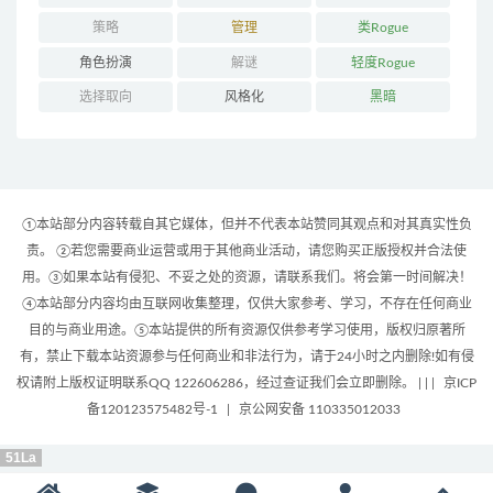
策略
管理
类Rogue
角色扮演
解谜
轻度Rogue
选择取向
风格化
黑暗
①本站部分内容转载自其它媒体，但并不代表本站赞同其观点和对其真实性负
责。 ②若您需要商业运营或用于其他商业活动，请您购买正版授权并合法使
用。③如果本站有侵犯、不妥之处的资源，请联系我们。将会第一时间解决！
④本站部分内容均由互联网收集整理，仅供大家参考、学习，不存在任何商业
目的与商业用途。⑤本站提供的所有资源仅供参考学习使用，版权归原著所
有，禁止下载本站资源参与任何商业和非法行为，请于24小时之内删除!如有侵
权请附上版权证明联系QQ 122606286，经过查证我们会立即删除。 | |
|
京ICP
备120123575482号-1
|
京公网安备 110335012033
51La