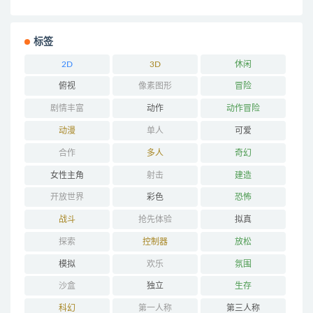
标签
2D
3D
休闲
俯视
像素图形
冒险
剧情丰富
动作
动作冒险
动漫
单人
可爱
合作
多人
奇幻
女性主角
射击
建造
开放世界
彩色
恐怖
战斗
抢先体验
拟真
探索
控制器
放松
模拟
欢乐
氛围
沙盒
独立
生存
科幻
第一人称
第三人称