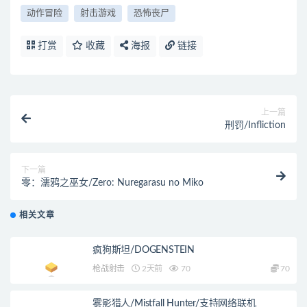
动作冒险
射击游戏
恐怖丧尸
打赏
收藏
海报
链接
上一篇
刑罚/Infliction
下一篇
零：濡鸦之巫女/Zero: Nuregarasu no Miko
相关文章
疯狗斯坦/DOGENSTEIN
枪战射击
2天前
70
70
雾影猎人/Mistfall Hunter/支持网络联机