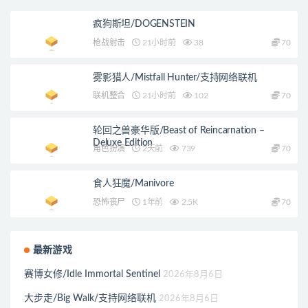
疯狗斯坦/DOGENSTEIN
枪战射击
21小时前
38
70
雾影猎人/Mistfall Hunter/支持网络联机
联机整合
21小时前
102
70
轮回之兽豪华版/Beast of Reincarnation –
Deluxe Edition
角色扮演
2天前
739
70
食人狂魔/Manivore
恐怖丧尸
1年前
2.5K
70
最新游戏
赛博女修/Idle Immortal Sentinel
2026年8月6日
大步走/Big Walk/支持网络联机
2026年8月6日