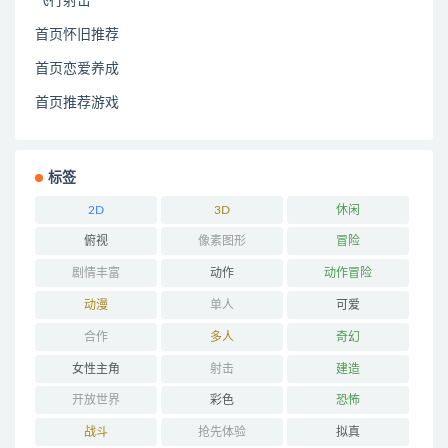
飞行射击
首页怀旧推荐
首页恋爱养成
首页推荐游戏
标签
2D
3D
休闲
俯视
像素图形
冒险
剧情丰富
动作
动作冒险
动漫
单人
可爱
合作
多人
奇幻
女性主角
射击
建造
开放世界
彩色
恐怖
战斗
抢先体验
拟真