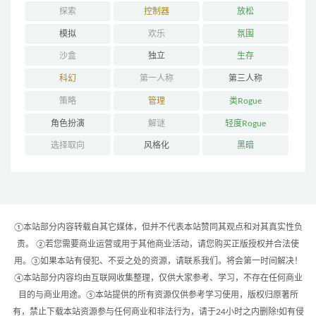
探索
控制器
放松
模拟
欢乐
氛围
沙盒
独立
生存
科幻
第一人称
第三人称
策略
管理
类Rogue
角色扮演
解谜
轻度Rogue
选择取向
风格化
黑暗
①本站部分内容转载自其它媒体，但并不代表本站赞同其观点和对其真实性负
责。 ②若您需要商业运营或用于其他商业活动，请您购买正版授权并合法使
用。③如果本站有侵犯、不妥之处的资源，请联系我们。将会第一时间解决！
④本站部分内容均由互联网收集整理，仅供大家参考、学习，不存在任何商业
目的与商业用途。⑤本站提供的所有资源仅供参考学习使用，版权归原著所
有，禁止下载本站资源参与任何商业和非法行为，请于24小时之内删除!如有侵