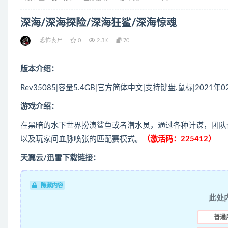
深海/深海探险/深海狂鲨/深海惊魂
恐怖丧尸
0
2.3K
70
版本介绍：
Rev35085|容量5.4GB|官方简体中文|支持键盘.鼠标|2021年
游戏介绍：
在黑暗的水下世界扮演鲨鱼或者潜水员，通过各种计谋，团队
以及玩家间血脉喷张的匹配赛模式。
（激活码：225412）
天翼云/迅雷下载链接：
隐藏内容
此处
普通