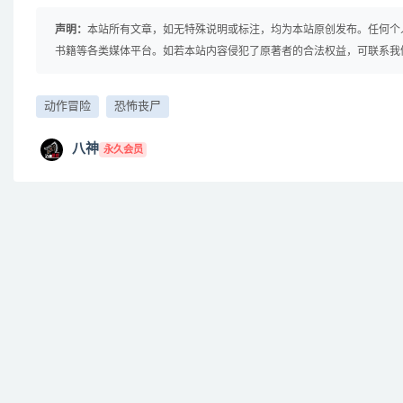
声明：
本站所有文章，如无特殊说明或标注，均为本站原创发布。任何个
书籍等各类媒体平台。如若本站内容侵犯了原著者的合法权益，可联系我
动作冒险
恐怖丧尸
八神
永久会员
免费下载或者VIP会员资源能否直接商用？
提示下载完但解压或打开不了？
找不到素材资源介绍文章里的示例图片？