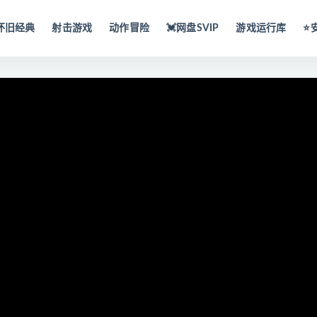
怀旧经典
射击游戏
动作冒险
💓网盘SVIP
游戏运行库
⭐️