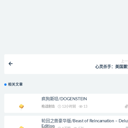
付款后无法显示下载地址或者无法查看内容？
购买该资源后，可以退款吗？
上一
心灵杀手：美国噩
相关文章
疯狗斯坦/DOGENSTEIN
枪战射击
12小时前
13
轮回之兽豪华版/Beast of Reincarnation – Delu
Edition