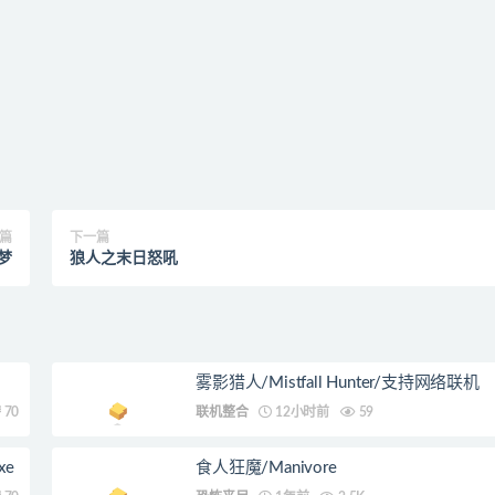
篇
下一篇
梦
狼人之末日怒吼
雾影猎人/Mistfall Hunter/支持网络联机
70
联机整合
12小时前
59
xe
食人狂魔/Manivore