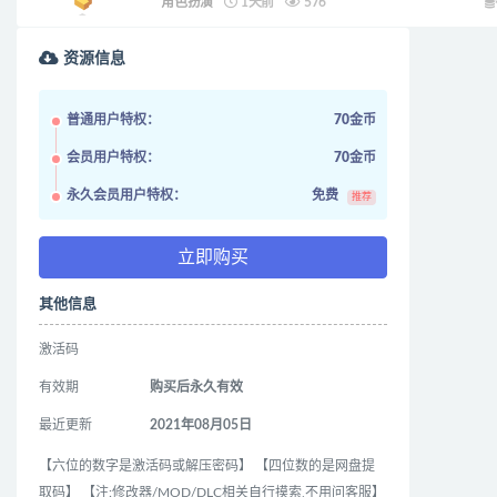
角色扮演
1天前
576
资源信息
普通用户特权：
70金币
会员用户特权：
70金币
永久会员用户特权：
免费
推荐
立即购买
其他信息
激活码
有效期
购买后永久有效
最近更新
2021年08月05日
【六位的数字是激活码或解压密码】 【四位数的是网盘提
取码】 【注:修改器/MOD/DLC相关自行摸索,不用问客服】