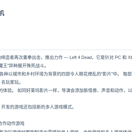
机
经典游戏的缔造者再次重拳出击，推出力作 — Left 4 Dead，它是针对 PC 和 X
“魔王”异种展开殊死战斗。
各种以城市和乡村环境为背景的四部令人眼花缭乱的“影片”中。 每部
4 名玩家玩。
独特的体验。 如同好莱坞影片一样，导演会添加新怪兽、声音和动作，
ox 360 开发的游戏还包括新的多人游戏模式。
入胜的合作动作游戏