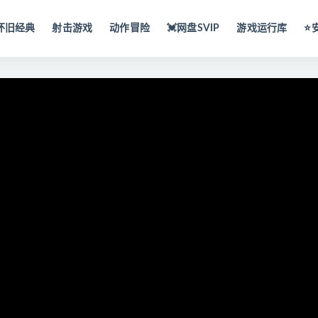
怀旧经典
射击游戏
动作冒险
💓网盘SVIP
游戏运行库
⭐️