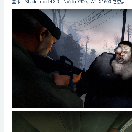
显卡：Shader model 3.0，NVidia 7600，ATI X1600 或更高