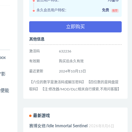
会员用户特权：
70金币
永久会员用户特权：
免费
推荐
立即购买
其他信息
激活码
632236
box
有效期
购买后永久有效
最近更新
2024年10月13日
“影
【六位的数字是激活码或解压密码】 【四位数的是网盘提
取码】 【注:修改器/MOD/DLC相关自行摸索,不用问客服】
以便能
最新游戏
赛博女修/Idle Immortal Sentinel
2026年8月6日