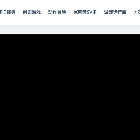
怀旧经典
射击游戏
动作冒险
💓网盘SVIP
游戏运行库
⭐️