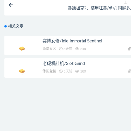
上一
暴躁坦克2：装甲狂暴/单机.同屏多
相关文章
赛博女修/Idle Immortal Sentinel
免费专区
3天前
248
老虎机挂机/Slot Grind
休闲益智
3天前
180