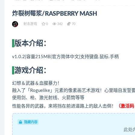
炸裂树莓浆/RASPBERRY MASH
射击游戏
0
342
70
版本介绍：
v1.0.2|容量215MB|官方简体中文|支持键盘.鼠标.手柄
游戏介绍：
幻想＆武器＆血腥暴力！
融入了「Roguelike」元素的像素画艺术游戏！心里暗自发
使用剑、枪、激光射线、火箭筒等等
性能各异的武器，来将挡在前进道路上的敌人击倒！
（激活码：
隐藏内容
此处