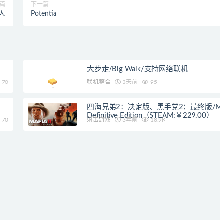
篇
下一篇
人
Potentia
大步走/Big Walk/支持网络联机
70
联机整合
3天前
95
四海兄弟2：决定版、黑手党2：最终版/Mafia
Definitive Edition（STEAM:￥229.00）
70
射击游戏
3年前
18.9K