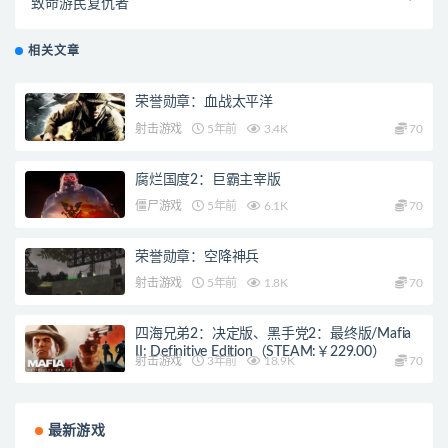
致命游民复仇者
相关文章
荣誉勋章：血战太平洋
射击游戏
5年前
3.4K
70
腐烂国度2：巨霸主宰版
僵尸游戏
5年前
6.1K
70
荣誉勋章：空降神兵
射击游戏
5年前
1.8K
70
四海兄弟2：决定版、黑手党2：最终版/Mafia
II: Definitive Edition（STEAM:￥229.00）
射击游戏
3年前
18.9K
70
最新游戏