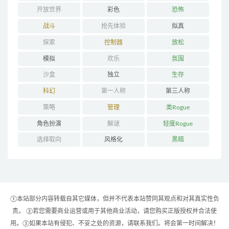
开放世界
彩色
恐怖
战斗
抢先体验
拟真
探索
控制器
放松
模拟
欢乐
氛围
沙盒
独立
生存
科幻
第一人称
第三人称
策略
管理
类Rogue
角色扮演
解谜
轻度Rogue
选择取向
风格化
黑暗
①本站部分内容转载自其它媒体，但并不代表本站赞同其观点和对其真实性负
责。 ②若您需要商业运营或用于其他商业活动，请您购买正版授权并合法使
用。③如果本站有侵犯、不妥之处的资源，请联系我们。将会第一时间解决！