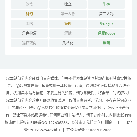
沙盒
独立
生存
科幻
第一人称
第三人称
策略
管理
类Rogue
角色扮演
解谜
轻度Rogue
选择取向
风格化
黑暗
①本站部分内容转载自其它媒体，但并不代表本站赞同其观点和对其真实性负
责。 ②若您需要商业运营或用于其他商业活动，请您购买正版授权并合法使
用。③如果本站有侵犯、不妥之处的资源，请联系我们。将会第一时间解决！
④本站部分内容均由互联网收集整理，仅供大家参考、学习，不存在任何商业
目的与商业用途。⑤本站提供的所有资源仅供参考学习使用，版权归原著所
有，禁止下载本站资源参与任何商业和非法行为，请于24小时之内删除!如有侵
权请附上版权证明联系QQ 122606286，经过查证我们会立即删除。 | |
|
京ICP
备120123575482号-1
|
京公网安备 110335012033