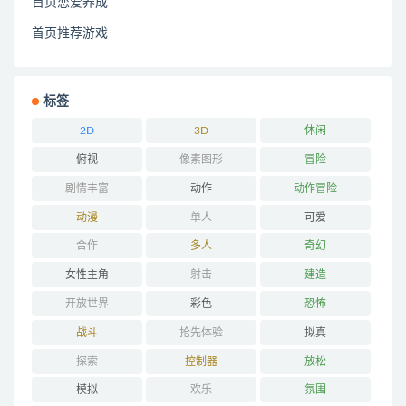
首页恋爱养成
首页推荐游戏
标签
2D
3D
休闲
俯视
像素图形
冒险
剧情丰富
动作
动作冒险
动漫
单人
可爱
合作
多人
奇幻
女性主角
射击
建造
开放世界
彩色
恐怖
战斗
抢先体验
拟真
探索
控制器
放松
模拟
欢乐
氛围