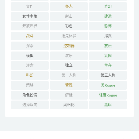
合作
多人
奇幻
女性主角
射击
建造
开放世界
彩色
恐怖
战斗
抢先体验
拟真
探索
控制器
放松
模拟
欢乐
氛围
沙盒
独立
生存
科幻
第一人称
第三人称
策略
管理
类Rogue
角色扮演
解谜
轻度Rogue
选择取向
风格化
黑暗