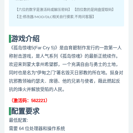
【六位的数字是激活码或解压密码】 【四位数的是网盘提取码】
【注:修改器/MOD/DLC相关自行摸索,不用问客服】
游戏介绍
《孤岛惊魂5(Far Cry 5)》是由育碧制作发行的一款第一人
称射击游戏，是人气系列《孤岛惊魂》的最新正统续作。
欢迎来到蒙大拿州希望郡，一个充满自由与勇士的土地，
同时也是名为“伊甸之门”著名毁灭日邪教的所在地。挺身对
抗邪教领袖约瑟夫．席德、他的兄弟与使者，藉此燃起反
抗的烽火并解放受陷的人民。
（激活码：562221）
配置要求
最低配置:
需要 64 位处理器和操作系统