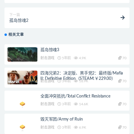
下一篇
孤岛惊魂2
相关文章
孤岛惊魂3
射击游戏
5年前
4.9K
70
四海兄弟2：决定版、黑手党2：最终版/Mafia
II: Definitive Edition（STEAM:￥229.00）
射击游戏
3年前
18.9K
70
全面冲突抵抗/Total Conflict Resistance
射击游戏
3年前
14.6K
70
毁灭军团/Army of Ruin
射击游戏
3年前
6.9K
70