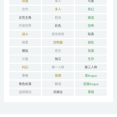
动漫
单人
可爱
合作
多人
奇幻
女性主角
射击
建造
开放世界
彩色
恐怖
战斗
抢先体验
拟真
探索
控制器
放松
模拟
欢乐
氛围
沙盒
独立
生存
科幻
第一人称
第三人称
策略
管理
类Rogue
角色扮演
解谜
轻度Rogue
选择取向
风格化
黑暗