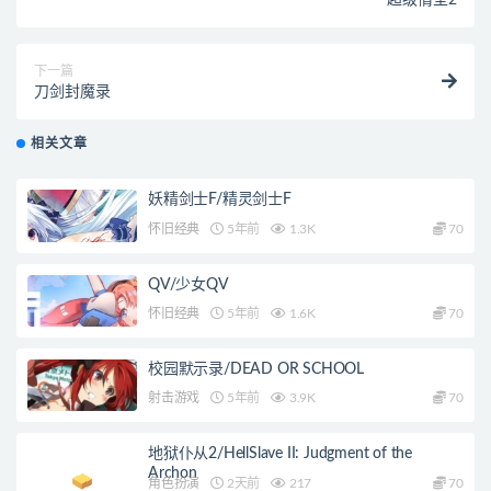
超级情圣2
下一篇
刀剑封魔录
相关文章
妖精剑士F/精灵剑士F
怀旧经典
5年前
1.3K
70
QV/少女QV
怀旧经典
5年前
1.6K
70
校园默示录/DEAD OR SCHOOL
射击游戏
5年前
3.9K
70
地狱仆从2/HellSlave II: Judgment of the
Archon
角色扮演
2天前
217
70