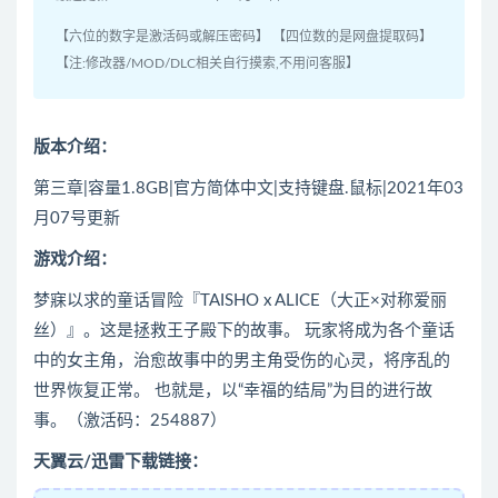
【六位的数字是激活码或解压密码】 【四位数的是网盘提取码】
【注:修改器/MOD/DLC相关自行摸索,不用问客服】
版本介绍：
第三章|容量1.8GB|官方简体中文|支持键盘.鼠标|2021年03
月07号更新
游戏介绍：
梦寐以求的童话冒险『TAISHO x ALICE（大正×对称爱丽
丝）』。这是拯救王子殿下的故事。 玩家将成为各个童话
中的女主角，治愈故事中的男主角受伤的心灵，将序乱的
世界恢复正常。 也就是，以“幸福的结局”为目的进行故
事。（激活码：254887）
天翼云/迅雷下载链接：