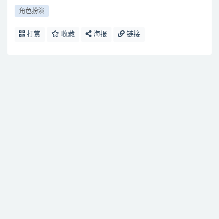
角色扮演
打赏
收藏
海报
链接
免费下载或者VIP会员资源能否直接商用？
提示下载完但解压或打开不了？
找不到素材资源介绍文章里的示例图片？
付款后无法显示下载地址或者无法查看内容？
购买该资源后，可以退款吗？