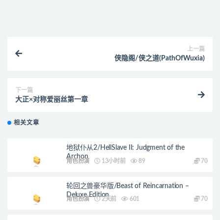
上一篇
侠隐阁/侠之道(PathOfWuxia)
下一篇
大正×对称爱丽丝第一章
相关文章
地狱仆从2/HellSlave II: Judgment of the
Archon
角色扮演
13小时前
89
70
轮回之兽豪华版/Beast of Reincarnation –
Deluxe Edition
角色扮演
2天前
601
70