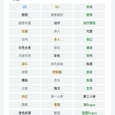
2D
3D
休闲
俯视
像素图形
冒险
剧情丰富
动作
动作冒险
动漫
单人
可爱
合作
多人
奇幻
女性主角
射击
建造
开放世界
彩色
恐怖
战斗
抢先体验
拟真
探索
控制器
放松
模拟
欢乐
氛围
沙盒
独立
生存
科幻
第一人称
第三人称
策略
管理
类Rogue
角色扮演
解谜
轻度Rogue