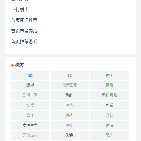
飞行射击
首页怀旧推荐
首页恋爱养成
首页推荐游戏
标签
2D
3D
休闲
俯视
像素图形
冒险
剧情丰富
动作
动作冒险
动漫
单人
可爱
合作
多人
奇幻
女性主角
射击
建造
开放世界
彩色
恐怖