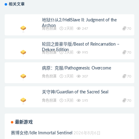
相关文章
地狱仆从2/HellSlave II: Judgment of the
Archon
角色扮演
2天前
247
70
轮回之兽豪华版/Beast of Reincarnation –
Deluxe Edition
角色扮演
3天前
995
70
病原：克服/Pathogenesis: Overcome
角色扮演
3天前
307
70
关守神/Guardian of the Sacred Seal
角色扮演
5天前
195
70
最新游戏
赛博女修/Idle Immortal Sentinel
2026年8月6日