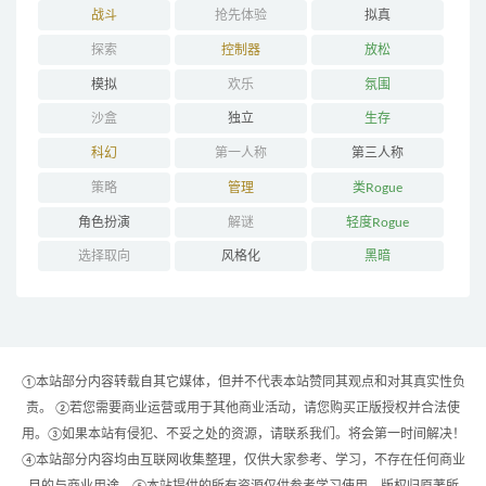
战斗
抢先体验
拟真
探索
控制器
放松
模拟
欢乐
氛围
沙盒
独立
生存
科幻
第一人称
第三人称
策略
管理
类Rogue
角色扮演
解谜
轻度Rogue
选择取向
风格化
黑暗
①本站部分内容转载自其它媒体，但并不代表本站赞同其观点和对其真实性负
责。 ②若您需要商业运营或用于其他商业活动，请您购买正版授权并合法使
用。③如果本站有侵犯、不妥之处的资源，请联系我们。将会第一时间解决！
④本站部分内容均由互联网收集整理，仅供大家参考、学习，不存在任何商业