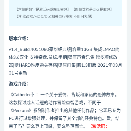
【六位的数字是激活码或解压密码】 【四位数的是网盘提取码】
【注:修改器/MOD/DLC相关自行摸索,不用问客服】
版本介绍：
v1.4_Build.4051080豪华经典版|容量13GB|集成LMAO简
体3.6汉化|支持键盘.鼠标.手柄|赠原声音乐集|赠多项修改
器|赠HARD难度通关存档|赠原画集|赠1.3旧版|2021年03月
01号更新
游戏介绍：
《Catherine》：一个关于爱情、背叛和承诺的恐怖故事。
这款探讨成人话题的动作冒险益智游戏，不同于
《Persona》系列制作者推出的其他任何作品；它现已专为
PC进行过增强处理，并保留了其全部的经典特色。爱，结
束了吗？要么登上顶峰，要么坠落而亡。
（激活码：