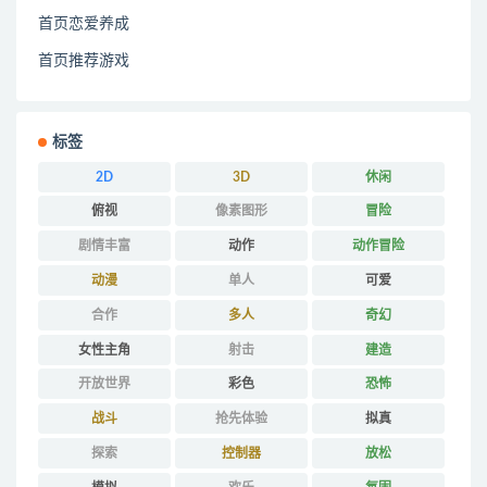
首页恋爱养成
首页推荐游戏
标签
2D
3D
休闲
俯视
像素图形
冒险
剧情丰富
动作
动作冒险
动漫
单人
可爱
合作
多人
奇幻
女性主角
射击
建造
开放世界
彩色
恐怖
战斗
抢先体验
拟真
探索
控制器
放松