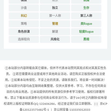
模拟
欢乐
氛围
沙盒
独立
生存
科幻
第一人称
第三人称
策略
管理
类Rogue
角色扮演
解谜
轻度Rogue
选择取向
风格化
黑暗
①本站部分内容转载自其它媒体，但并不代表本站赞同其观点和对其真实性负
责。 ②若您需要商业运营或用于其他商业活动，请您购买正版授权并合法使
用。③如果本站有侵犯、不妥之处的资源，请联系我们。将会第一时间解决！
④本站部分内容均由互联网收集整理，仅供大家参考、学习，不存在任何商业
目的与商业用途。⑤本站提供的所有资源仅供参考学习使用，版权归原著所
有，禁止下载本站资源参与任何商业和非法行为，请于24小时之内删除!如有侵
权请附上版权证明联系QQ 122606286，经过查证我们会立即删除。 | |
|
京ICP
备120123575482号-1
|
京公网安备 110335012033