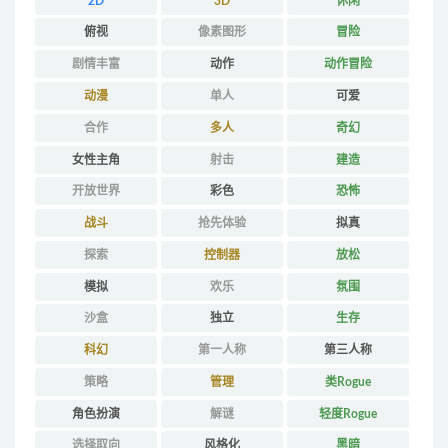
2D
3D
休闲
俯视
像素图形
冒险
剧情丰富
动作
动作冒险
动漫
单人
可爱
合作
多人
奇幻
女性主角
射击
建造
开放世界
彩色
恐怖
战斗
抢先体验
拟真
探索
控制器
放松
模拟
欢乐
氛围
沙盒
独立
生存
科幻
第一人称
第三人称
策略
管理
类Rogue
角色扮演
解谜
轻度Rogue
选择取向
风格化
黑暗