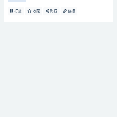
打赏
收藏
海报
链接
免费下载或者VIP会员资源能否直接商用？
提示下载完但解压或打开不了？
找不到素材资源介绍文章里的示例图片？
付款后无法显示下载地址或者无法查看内容？
购买该资源后，可以退款吗？