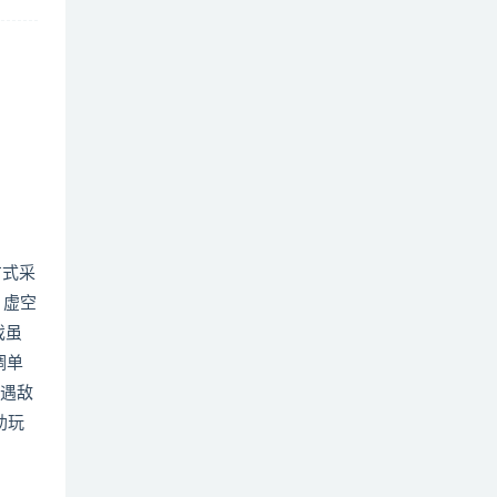
斗方式采
：虚空
戏虽
调单
式遇敌
助玩