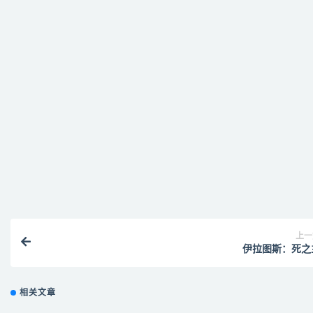
提示下载完但解压或打开不了？
找不到素材资源介绍文章里的示例图片？
付款后无法显示下载地址或者无法查看内容？
购买该资源后，可以退款吗？
上一
伊拉图斯：死之
相关文章