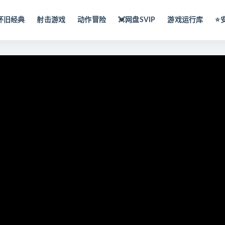
怀旧经典
射击游戏
动作冒险
💓网盘SVIP
游戏运行库
⭐️