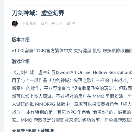
刀剑神域：虚空幻界
怀旧经典
0
1.2K
70
版本介绍
v1.00|容量41GB|官方繁体中文|支持键盘.鼠标|赠多项修改器
游戏介绍
《刀剑神域：虚空幻界(Sword Art Online: Hollow Rea
用了与上一部作品《刀剑神域：失落之歌》一样的自由战斗，
断章》 的续作，平八野谕直言 “没有收录飞空的玩法”，但取而代之
然可以线上多人同游，不过相对的用户在 MMO 里面扮演一
人游玩的拟 MMORPG 体验中，玩家可以扮演英雄角色「桐人」
战斗。 本作特别的是，其它 NPC 角色会 “看着你” 的，城
家。MMO 游戏就是分配职业来增进练功效率，但单机游戏玩
天翼云/迅雷下载链接