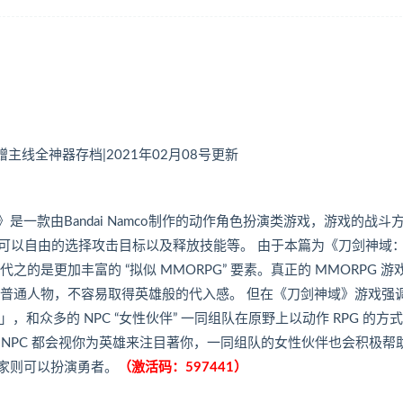
|赠主线全神器存档|2021年02月08号更新
lization)》是一款由Bandai Namco制作的动作角色扮演类游戏，游戏的战
可以自由的选择攻击目标以及释放技能等。 由于本篇为《刀剑神域
的是更加丰富的 “拟似 MMORPG” 要素。真正的 MMORPG 游
个普通人物，不容易取得英雄般的代入感。 但在《刀剑神域》游戏强
，和众多的 NPC “女性伙伴” 一同组队在原野上以动作 RPG 的方
镇的 NPC 都会视你为英雄来注目著你，一同组队的女性伙伴也会积极帮
家则可以扮演勇者。
（激活码：597441）