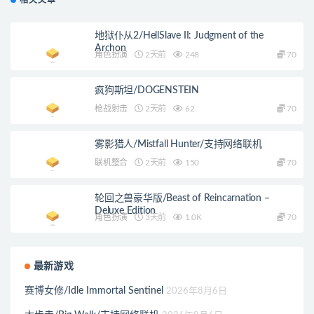
相关文章
地狱仆从2/HellSlave II: Judgment of the
Archon
角色扮演
2天前
248
70
疯狗斯坦/DOGENSTEIN
枪战射击
2天前
62
70
雾影猎人/Mistfall Hunter/支持网络联机
联机整合
2天前
150
70
轮回之兽豪华版/Beast of Reincarnation –
Deluxe Edition
角色扮演
3天前
1.0K
70
最新游戏
赛博女修/Idle Immortal Sentinel
2026年8月6日