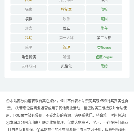
战斗
抢先体验
拟真
探索
控制器
放松
模拟
欢乐
氛围
沙盒
独立
生存
科幻
第一人称
第三人称
策略
管理
类Rogue
角色扮演
解谜
轻度Rogue
选择取向
风格化
黑暗
①本站部分内容转载自其它媒体，但并不代表本站赞同其观点和对其真实性负
责。 ②若您需要商业运营或用于其他商业活动，请您购买正版授权并合法使
用。③如果本站有侵犯、不妥之处的资源，请联系我们。将会第一时间解决！
④本站部分内容均由互联网收集整理，仅供大家参考、学习，不存在任何商业
目的与商业用途。⑤本站提供的所有资源仅供参考学习使用，版权归原著所