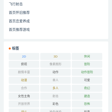
飞行射击
首页怀旧推荐
首页恋爱养成
首页推荐游戏
标签
2D
3D
休闲
俯视
像素图形
冒险
剧情丰富
动作
动作冒险
动漫
单人
可爱
合作
多人
奇幻
女性主角
射击
建造
开放世界
彩色
恐怖