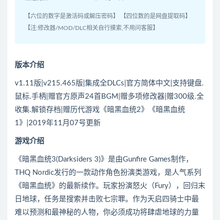
【六位的数字是激活码或解压密码】 【四位数的是网盘提取码】
【注:修改器/MOD/DLC相关自行摸索,不用问客服】
版本介绍
v1.11版|v215.465版|集成全DLCs|官方简体中文|支持键盘.
鼠标.手柄|赠官方原声24首BGM|赠多项修改器|赠300级.全
收集.解锁存档|赠历代游戏《暗黑血统2》《暗黑血统
1》|2019年11月07号更新
游戏介绍
《暗黑血统3(Darksiders 3)》是由Gunfire Games制作，
THQ Nordic发行的一款动作角色扮演类游戏，是人气系列
《暗黑血统》的最新续作。玩家扮演怒火（Fury），回归末
日地球，任务是搜索并击败七宗罪。作为天启四骑士中最
难以预测和最神秘的人物，你必须成功将肆虐地球的力量