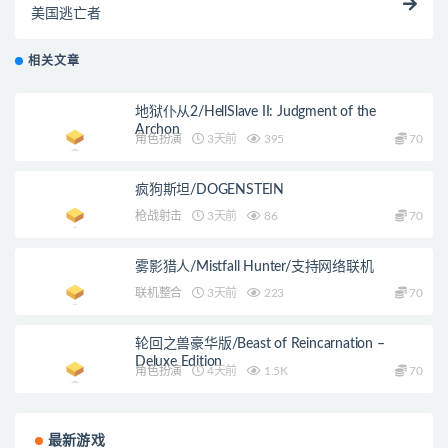
美国逃亡者
相关文章
地狱仆从2/HellSlave II: Judgment of the
Archon
角色扮演
3天前
395
70
疯狗斯坦/DOGENSTEIN
枪战射击
3天前
86
70
雾影猎人/Mistfall Hunter/支持网络联机
联机整合
3天前
223
70
轮回之兽豪华版/Beast of Reincarnation –
Deluxe Edition
角色扮演
4天前
1.5K
70
最新游戏