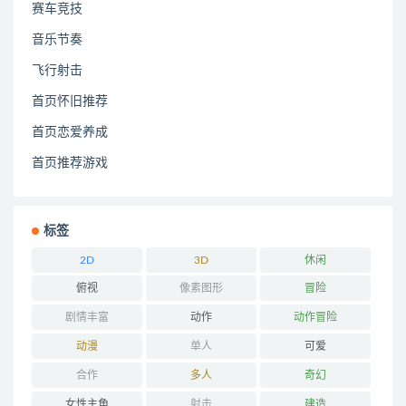
赛车竞技
音乐节奏
飞行射击
首页怀旧推荐
首页恋爱养成
首页推荐游戏
标签
2D
3D
休闲
俯视
像素图形
冒险
剧情丰富
动作
动作冒险
动漫
单人
可爱
合作
多人
奇幻
女性主角
射击
建造