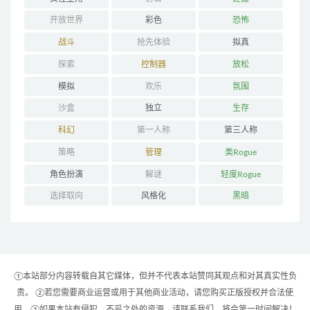
开放世界
彩色
恐怖
战斗
抢先体验
拟真
探索
控制器
放松
模拟
欢乐
氛围
沙盒
独立
生存
科幻
第一人称
第三人称
策略
管理
类Rogue
角色扮演
解谜
轻度Rogue
选择取向
风格化
黑暗
①本站部分内容转载自其它媒体，但并不代表本站赞同其观点和对其真实性负
责。 ②若您需要商业运营或用于其他商业活动，请您购买正版授权并合法使
用。③如果本站有侵犯、不妥之处的资源，请联系我们。将会第一时间解决！