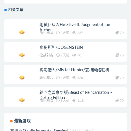
相关文章
地狱仆从2/HellSlave II: Judgment of the
Archon
角色扮演
2天前
287
70
疯狗斯坦/DOGENSTEIN
枪战射击
2天前
70
70
雾影猎人/Mistfall Hunter/支持网络联机
联机整合
2天前
168
70
轮回之兽豪华版/Beast of Reincarnation –
Deluxe Edition
角色扮演
3天前
1.1K
70
最新游戏