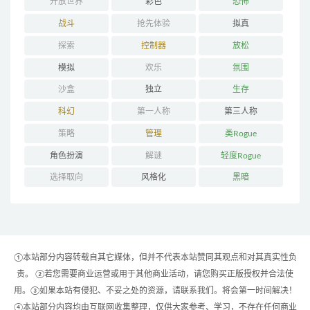
开放世界
彩色
恐怖
战斗
抢先体验
拟真
探索
控制器
放松
模拟
欢乐
氛围
沙盒
独立
生存
科幻
第一人称
第三人称
策略
管理
类Rogue
角色扮演
解谜
轻度Rogue
选择取向
风格化
黑暗
①本站部分内容转载自其它媒体，但并不代表本站赞同其观点和对其真实性负
责。 ②若您需要商业运营或用于其他商业活动，请您购买正版授权并合法使
用。③如果本站有侵犯、不妥之处的资源，请联系我们。将会第一时间解决！
④本站部分内容均由互联网收集整理，仅供大家参考、学习，不存在任何商业