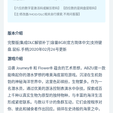
【六位的数字是激活码或解压密码】 【四位数的是网盘提取码】
【注:修改器/MOD/DLC相关自行摸索,不用问客服】
版本介绍
完整版|集成DLC解锁补丁|容量8GB|官方简体中文|支持键
盘.鼠标.手柄|2020年02月26号更新
游戏介绍
沿袭 Journey® 和 Flower® 蕴含的艺术思想，ABZU是一款
能唤起你的潜水梦想的唯美海底冒险游戏。沉浸在生机勃
勃的神秘海洋世界中，这里色彩缤纷，生物繁多。作为一
名潜水员，通过优美的游泳控制表演水中杂技。探索成百
上千种以真实生物为原型的独特物种，与丰富的海洋生活
形成紧密联系。与数以千计的鱼群互动，它们会按程序对
你、彼此和捕食者作出回应。徜徉在史诗般的海景之中，