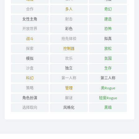
合作
多人
奇幻
女性主角
射击
建造
开放世界
彩色
恐怖
战斗
抢先体验
拟真
探索
控制器
放松
模拟
欢乐
氛围
沙盒
独立
生存
科幻
第一人称
第三人称
策略
管理
类Rogue
角色扮演
解谜
轻度Rogue
选择取向
风格化
黑暗