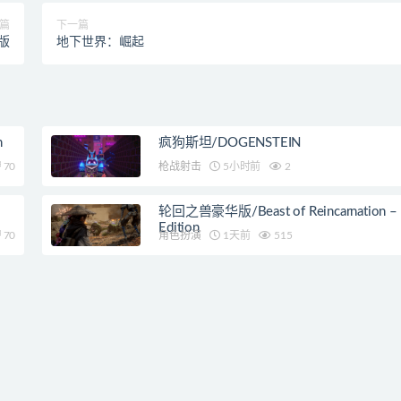
篇
下一篇
版
地下世界：崛起
n
疯狗斯坦/DOGENSTEIN
70
枪战射击
5小时前
2
轮回之兽豪华版/Beast of Reincarnation – 
Edition
70
角色扮演
1天前
515