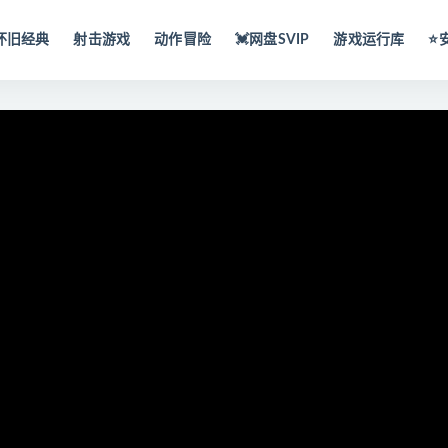
怀旧经典
射击游戏
动作冒险
💓网盘SVIP
游戏运行库
⭐️