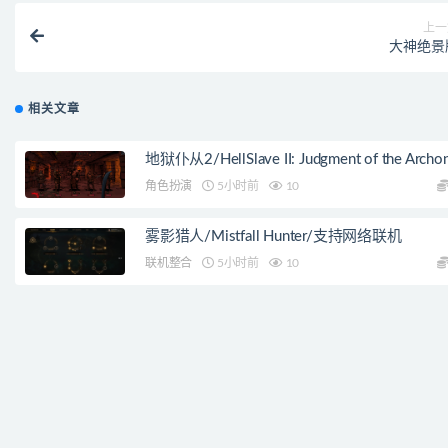
上一
大神绝景
相关文章
地狱仆从2/HellSlave II: Judgment of the Archo
角色扮演
5小时前
10
雾影猎人/Mistfall Hunter/支持网络联机
联机整合
5小时前
10