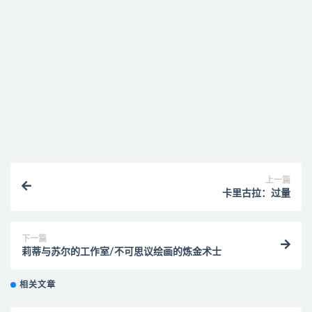
找不到素材资源介绍文章里的示例图片？
付款后无法显示下载地址或者无法查看内容？
购买该资源后，可以退款吗？
上一篇
卡里古拉：过量
下一篇
莉蒂与苏尔的工作室/不可思议绘画的炼金术士
相关文章