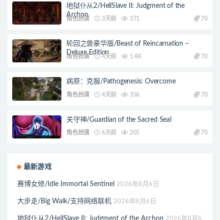
地狱仆从2/HellSlave II: Judgment of the
Archon
角色扮演
3天前
371
70
轮回之兽豪华版/Beast of Reincarnation –
Deluxe Edition
角色扮演
4天前
1.4K
70
病原：克服/Pathogenesis: Overcome
角色扮演
4天前
356
70
关守神/Guardian of the Sacred Seal
角色扮演
6天前
205
70
最新游戏
赛博女修/Idle Immortal Sentinel
2026年8月6日
大步走/Big Walk/支持网络联机
2026年8月6日
地狱仆从2/HellSlave II: Judgment of the Archon
2026年8月6