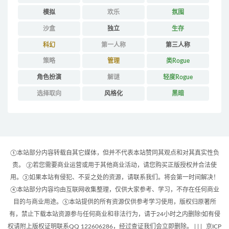
模拟
欢乐
氛围
沙盒
独立
生存
科幻
第一人称
第三人称
策略
管理
类Rogue
角色扮演
解谜
轻度Rogue
选择取向
风格化
黑暗
①本站部分内容转载自其它媒体，但并不代表本站赞同其观点和对其真实性负
责。 ②若您需要商业运营或用于其他商业活动，请您购买正版授权并合法使
用。③如果本站有侵犯、不妥之处的资源，请联系我们。将会第一时间解决！
④本站部分内容均由互联网收集整理，仅供大家参考、学习，不存在任何商业
目的与商业用途。⑤本站提供的所有资源仅供参考学习使用，版权归原著所
有，禁止下载本站资源参与任何商业和非法行为，请于24小时之内删除!如有侵
权请附上版权证明联系QQ 122606286，经过查证我们会立即删除。 | |
|
京ICP