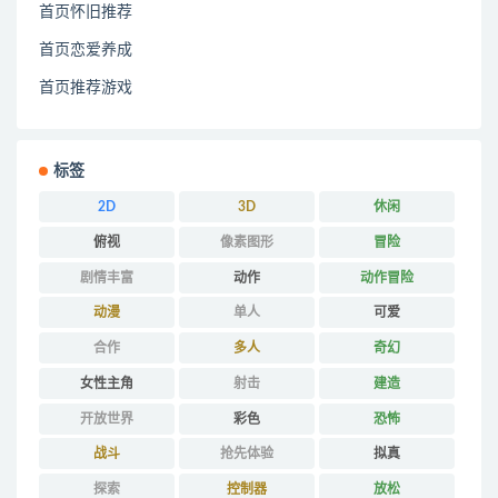
首页怀旧推荐
首页恋爱养成
首页推荐游戏
标签
2D
3D
休闲
俯视
像素图形
冒险
剧情丰富
动作
动作冒险
动漫
单人
可爱
合作
多人
奇幻
女性主角
射击
建造
开放世界
彩色
恐怖
战斗
抢先体验
拟真
探索
控制器
放松