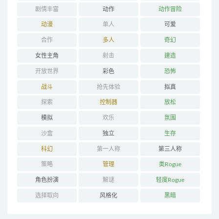
剧情丰富
动作
动作冒险
动漫
单人
可爱
合作
多人
奇幻
女性主角
射击
建造
开放世界
彩色
恐怖
战斗
抢先体验
拟真
探索
控制器
放松
模拟
欢乐
氛围
沙盒
独立
生存
科幻
第一人称
第三人称
策略
管理
类Rogue
角色扮演
解谜
轻度Rogue
选择取向
风格化
黑暗