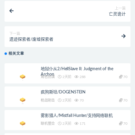
上一篇
亡灵诡计
下一篇
遗迹探索者/废墟探索者
相关文章
地狱仆从2/HellSlave II: Judgment of the
Archon
角色扮演
2天前
288
70
疯狗斯坦/DOGENSTEIN
枪战射击
2天前
70
70
雾影猎人/Mistfall Hunter/支持网络联机
联机整合
2天前
171
70